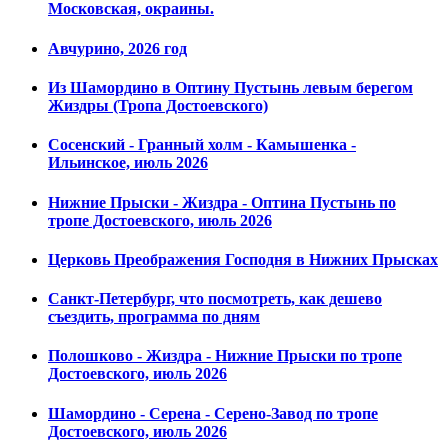
Московская, окраины.
Авчурино, 2026 год
Из Шамордино в Оптину Пустынь левым берегом
Жиздры (Тропа Достоевского)
Сосенский - Гранный холм - Камышенка -
Ильинское, июль 2026
Нижние Прыски - Жиздра - Оптина Пустынь по
тропе Достоевского, июль 2026
Церковь Преображения Господня в Нижних Прысках
Санкт-Петербург, что посмотреть, как дешево
съездить, программа по дням
Полошково - Жиздра - Нижние Прыски по тропе
Достоевского, июль 2026
Шамордино - Серена - Серено-Завод по тропе
Достоевского, июль 2026