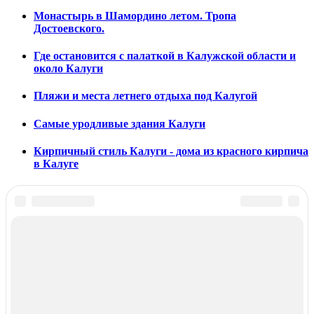
Монастырь в Шамордино летом. Тропа
Достоевского.
Где остановится с палаткой в Калужской области и
около Калуги
Пляжи и места летнего отдыха под Калугой
Самые уродливые здания Калуги
Кирпичный стиль Калуги - дома из красного кирпича
в Калуге