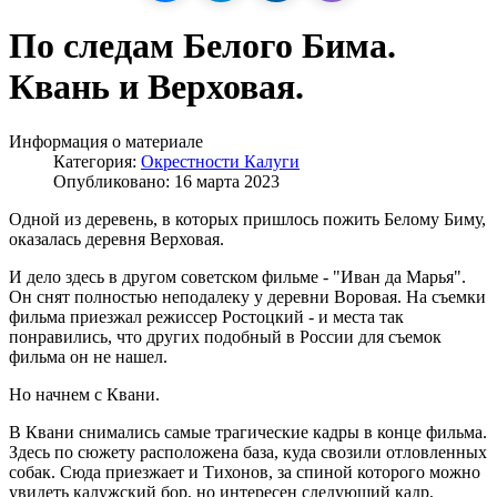
По следам Белого Бима.
Квань и Верховая.
Информация о материале
Категория:
Окрестности Калуги
Опубликовано: 16 марта 2023
Одной из деревень, в которых пришлось пожить Белому Биму,
оказалась деревня Верховая.
И дело здесь в другом советском фильме - "Иван да Марья".
Он снят полностью неподалеку у деревни Воровая. На съемки
фильма приезжал режиссер Ростоцкий - и места так
понравились, что других подобный в России для съемок
фильма он не нашел.
Но начнем с Квани.
В Квани снимались самые трагические кадры в конце фильма.
Здесь по сюжету расположена база, куда свозили отловленных
собак. Сюда приезжает и Тихонов, за спиной которого можно
увидеть калужский бор, но интересен следующий кадр,