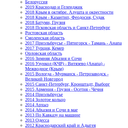
Белоруссия
2019 Краснодар и Геленджик
2018 Крым в октябре. Алушта и окрестности
2018 Крым - Казантип, Феодосия, Судак
2018 Батуми, Грузия
2018 Псковская область и Санкт-Петербург
Ростовская область
Смоленская область
2017 Приэльбрусье - Пятигорск - Тамань - Анапа
2017 Турция, Кемер
Орловская область
2016 Зимняя Абхазия и Сочи
2016 Узункол (КЧР) - Витязево (Анапа) -
Межводное (Крым)
2015 Вологда - Мурманск - Петрозаводск -
Великий Новгород
2015 Санкт-Петербург, Кронштадт, Выборг
2015 Армения - Грузия - Осетия - Чечня
2014 Приэльбрусье
2014 Золотое кольцо
2014 Архыз
2014 Абхазия и Сочи в мае
2013 По Кавказу на машине
2013 Одесса
2012 Краснодарский край и Адыгея