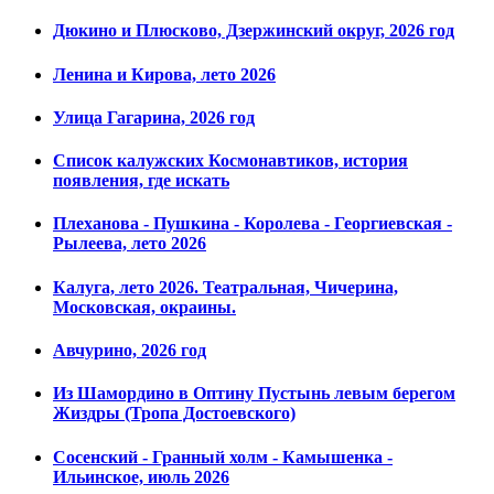
Дюкино и Плюсково, Дзержинский округ, 2026 год
Ленина и Кирова, лето 2026
Улица Гагарина, 2026 год
Список калужских Космонавтиков, история
появления, где искать
Плеханова - Пушкина - Королева - Георгиевская -
Рылеева, лето 2026
Калуга, лето 2026. Театральная, Чичерина,
Московская, окраины.
Авчурино, 2026 год
Из Шамордино в Оптину Пустынь левым берегом
Жиздры (Тропа Достоевского)
Сосенский - Гранный холм - Камышенка -
Ильинское, июль 2026