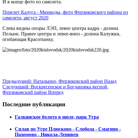
И в конце фото из самолета.
Перелет Калуга - Минводы, фото Ферзиковского района из
самолета, август 2020
Слева видны опоры ЛЭП, левее центра кадра - долина
Пельни. Правее центра и левее-вниз - долина Калужки,
огибающая Красотынку.
Предыдущий: Натальино, Ферзиковский район
Назад
Следующий: Воскресенское и Богдановка весной,
Ферзиковский район
Вперед
Последние публикации
Галкинское болото в июле, парк Угра
Сплав по Угре Плюсково - Слобода - Смагино -
Пахомово - Никола-Ленивец