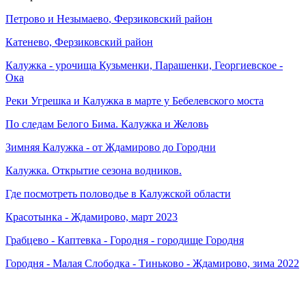
Петрово и
Незымаево
, Ферзиковский район
Катенево, Ферзиковский район
Калужка
- урочища Кузьменки, Парашенки, Георгиевское -
Ока
Реки Угрешка и
Калужка
в марте у Бебелевского моста
По следам Белого Бима.
Калужка
и Желовь
Зимняя
Калужка
- от Ждамирово до Городни
Калужка
. Открытие сезона водников.
Где посмотреть половодье в Калужской области
Красотынка - Ждамирово, март 2023
Грабцево - Каптевка - Городня - городище Городня
Городня - Малая Слободка - Тиньково - Ждамирово, зима 2022