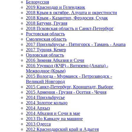
Белоруссия
2019 Краснодар и Геленджик
2018 Крым в октябре. Алушта и окрестности
2018 Крым - Казантип, Феодосия, Судак
2018 Батуми, Грузия
2018 Псковская область и Санкт-Петербург
Ростовская область
Смоленская область
2017 Приэльбрусье - Пятигорск - Тамань - Анапа
2017 Турция, Кемер
Орловская область
2016 Зимняя Абхазия и Сочи
2016 Узункол (КЧР) - Витязево (Анапа) -
Межводное (Крым)
2015 Вологда - Мурманск - Петрозаводск -
Великий Новгород
2015 Санкт-Петербург, Кронштадт, Выборг
2015 Армения - Грузия - Осетия - Чечня
2014 Приэльбрусье
2014 Золотое кольцо
2014 Архыз
2014 Абхазия и Сочи в мае
2013 По Кавказу на машине
2013 Одесса
2012 Краснодарский край и Адыгея