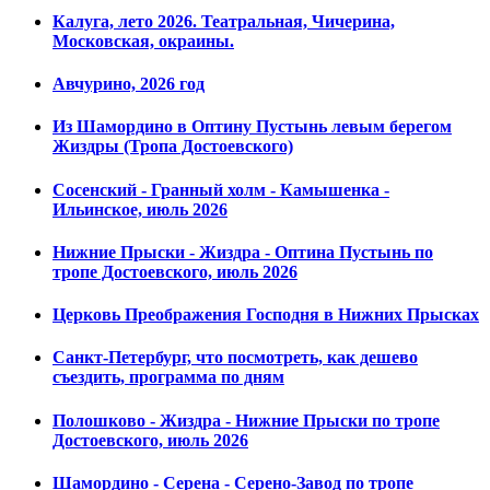
Калуга, лето 2026. Театральная, Чичерина,
Московская, окраины.
Авчурино, 2026 год
Из Шамордино в Оптину Пустынь левым берегом
Жиздры (Тропа Достоевского)
Сосенский - Гранный холм - Камышенка -
Ильинское, июль 2026
Нижние Прыски - Жиздра - Оптина Пустынь по
тропе Достоевского, июль 2026
Церковь Преображения Господня в Нижних Прысках
Санкт-Петербург, что посмотреть, как дешево
съездить, программа по дням
Полошково - Жиздра - Нижние Прыски по тропе
Достоевского, июль 2026
Шамордино - Серена - Серено-Завод по тропе