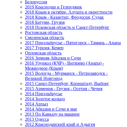
Белоруссия
2019 Краснодар и Геленджик
2018 Крым в октябре. Алушта и окрестности
2018 Крым - Казантип, Феодосия, Судак
2018 Батуми, Грузия
2018 Псковская область и Санкт-Петербург
Ростовская область
Смоленская область
2017 Приэльбрусье - Пятигорск - Тамань - Анапа
2017 Турция, Кемер
Орловская область
2016 Зимняя Абхазия и Сочи
2016 Узункол (КЧР) - Витязево (Анапа) -
Межводное (Крым)
2015 Вологда - Мурманск - Петрозаводск -
Великий Новгород
2015 Санкт-Петербург, Кронштадт, Выборг
2015 Армения - Грузия - Осетия - Чечня
2014 Приэльбрусье
2014 Золотое кольцо
2014 Архыз
2014 Абхазия и Сочи в мае
2013 По Кавказу на машине
2013 Одесса
2012 Краснодарский край и Адыгея