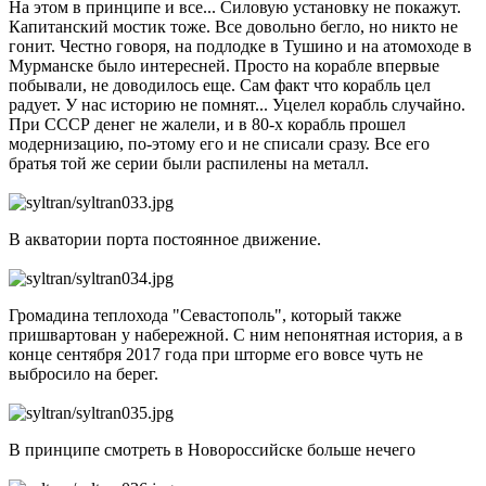
На этом в принципе и все... Силовую установку не покажут.
Капитанский мостик тоже. Все довольно бегло, но никто не
гонит. Честно говоря, на подлодке в Тушино и на атомоходе в
Мурманске было интересней. Просто на корабле впервые
побывали, не доводилось еще. Сам факт что корабль цел
радует. У нас историю не помнят... Уцелел корабль случайно.
При СССР денег не жалели, и в 80-х корабль прошел
модернизацию, по-этому его и не списали сразу. Все его
братья той же серии были распилены на металл.
В акватории порта постоянное движение.
Громадина теплохода "Севастополь", который также
пришвартован у набережной. С ним непонятная история, а в
конце сентября 2017 года при шторме его вовсе чуть не
выбросило на берег.
В принципе смотреть в Новороссийске больше нечего