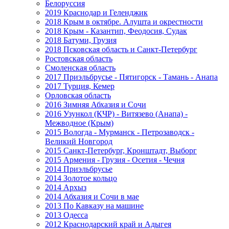
Белоруссия
2019 Краснодар и Геленджик
2018 Крым в октябре. Алушта и окрестности
2018 Крым - Казантип, Феодосия, Судак
2018 Батуми, Грузия
2018 Псковская область и Санкт-Петербург
Ростовская область
Смоленская область
2017 Приэльбрусье - Пятигорск - Тамань - Анапа
2017 Турция, Кемер
Орловская область
2016 Зимняя Абхазия и Сочи
2016 Узункол (КЧР) - Витязево (Анапа) -
Межводное (Крым)
2015 Вологда - Мурманск - Петрозаводск -
Великий Новгород
2015 Санкт-Петербург, Кронштадт, Выборг
2015 Армения - Грузия - Осетия - Чечня
2014 Приэльбрусье
2014 Золотое кольцо
2014 Архыз
2014 Абхазия и Сочи в мае
2013 По Кавказу на машине
2013 Одесса
2012 Краснодарский край и Адыгея