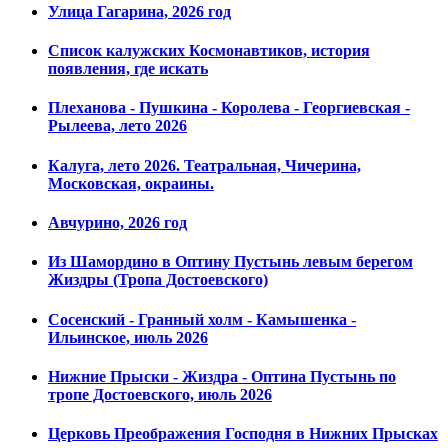
Улица Гагарина, 2026 год
Список калужских Космонавтиков, история
появления, где искать
Плеханова - Пушкина - Королева - Георгиевская -
Рылеева, лето 2026
Калуга, лето 2026. Театральная, Чичерина,
Московская, окраины.
Авчурино, 2026 год
Из Шамордино в Оптину Пустынь левым берегом
Жиздры (Тропа Достоевского)
Сосенский - Гранный холм - Камышенка -
Ильинское, июль 2026
Нижние Прыски - Жиздра - Оптина Пустынь по
тропе Достоевского, июль 2026
Церковь Преображения Господня в Нижних Прысках