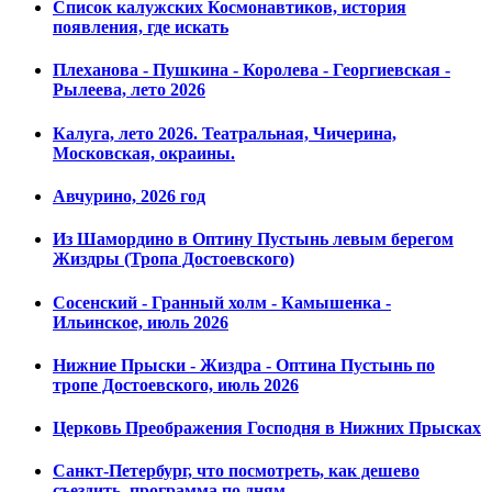
Список калужских Космонавтиков, история
появления, где искать
Плеханова - Пушкина - Королева - Георгиевская -
Рылеева, лето 2026
Калуга, лето 2026. Театральная, Чичерина,
Московская, окраины.
Авчурино, 2026 год
Из Шамордино в Оптину Пустынь левым берегом
Жиздры (Тропа Достоевского)
Сосенский - Гранный холм - Камышенка -
Ильинское, июль 2026
Нижние Прыски - Жиздра - Оптина Пустынь по
тропе Достоевского, июль 2026
Церковь Преображения Господня в Нижних Прысках
Санкт-Петербург, что посмотреть, как дешево
съездить, программа по дням