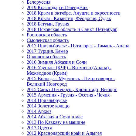
Белоруссия
2019 Краснодар и Геленджик
2018 Крым в октябре. Алушта и окрестности
2018 Крым - Казантип, Феодосия, Судак
2018 Батуми, Грузия
2018 Псковская область и Санкт-Петербург
Ростовская область
Смоленская область
2017 Приэльбрусье - Пятигорск - Тамань - Анапа
2017 Турция, Кемер
Орловская область
2016 Зимняя Абхазия и Сочи
2016 Узункол (КЧР) - Витязево (Анапа) -
Межводное (Крым)
2015 Вологда - Мурманск - Петрозаводск -
Великий Новгород
2015 Санкт-Петербург, Кронштадт, Выборг
2015 Армения - Грузия - Осетия - Чечня
2014 Приэльбрусье
2014 Золотое кольцо
2014 Архыз
2014 Абхазия и Сочи в мае
2013 По Кавказу на машине
2013 Одесса
2012 Краснодарский край и Адыгея