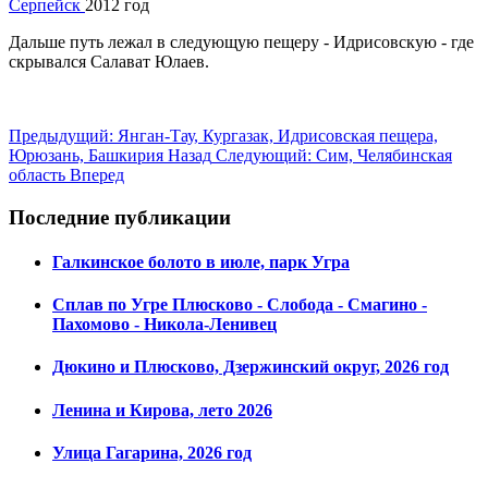
Серпейск
2012 год
Дальше путь лежал в следующую пещеру - Идрисовскую - где
скрывался Салават Юлаев.
Предыдущий: Янган-Тау, Кургазак, Идрисовская пещера,
Юрюзань, Башкирия
Назад
Следующий: Сим, Челябинская
область
Вперед
Последние публикации
Галкинское болото в июле, парк Угра
Сплав по Угре Плюсково - Слобода - Смагино -
Пахомово - Никола-Ленивец
Дюкино и Плюсково, Дзержинский округ, 2026 год
Ленина и Кирова, лето 2026
Улица Гагарина, 2026 год