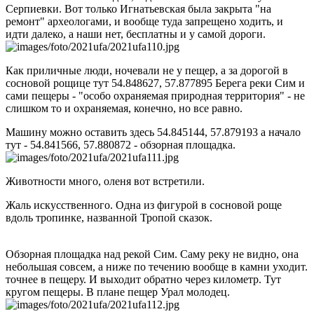
Серпиевки. Вот только Игнатьевская была закрыта "на
ремонт" археологами, и вообще туда запрещено ходить, и
идти далеко, а наши нет, бесплатны и у самой дороги.
Как приличные люди, ночевали не у пещер, а за дорогой в
сосновой рощице тут 54.848627, 57.877895 Берега реки Сим и
сами пещеры - "особо охраняемая природная территория" - не
слишком то и охраняемая, конечно, но все равно.
Машину можно оставить здесь 54.845144, 57.879193 а начало
тут - 54.841566, 57.880872 - обзорная площадка.
Животности много, оленя вот встретили.
Жаль искусственного. Одна из фигурой в сосновой роще
вдоль тропинке, названной Тропой сказок.
Обзорная площадка над рекой Сим. Саму реку не видно, она
небольшая совсем, а ниже по течению вообще в камни уходит.
точнее в пещеру. И выходит обратно через километр. Тут
кругом пещеры. В плане пещер Урал молодец.