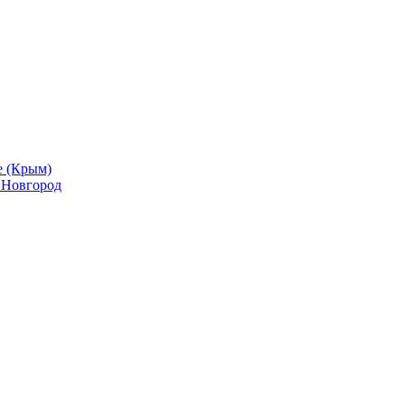
е (Крым)
й Новгород