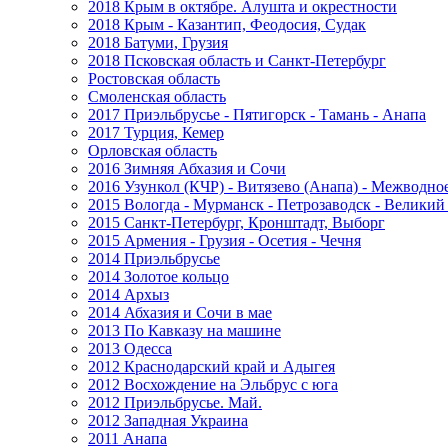
2018 Крым в октябре. Алушта и окрестности
2018 Крым - Казантип, Феодосия, Судак
2018 Батуми, Грузия
2018 Псковская область и Санкт-Петербург
Ростовская область
Смоленская область
2017 Приэльбрусье - Пятигорск - Тамань - Анапа
2017 Турция, Кемер
Орловская область
2016 Зимняя Абхазия и Сочи
2016 Узункол (КЧР) - Витязево (Анапа) - Межводно
2015 Вологда - Мурманск - Петрозаводск - Велики
2015 Санкт-Петербург, Кронштадт, Выборг
2015 Армения - Грузия - Осетия - Чечня
2014 Приэльбрусье
2014 Золотое кольцо
2014 Архыз
2014 Абхазия и Сочи в мае
2013 По Кавказу на машине
2013 Одесса
2012 Краснодарский край и Адыгея
2012 Восхождение на Эльбрус с юга
2012 Приэльбрусье. Май.
2012 Западная Украина
2011 Анапа