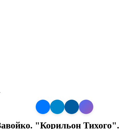
.
авойко. "Корильон Тихого".