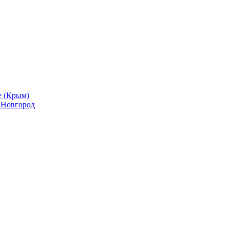
е (Крым)
й Новгород