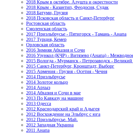
2018 Крым в октябре. Алушта и окрестности
2018 Крым - Казантип, Феодосия, Судак
2018 Батуми, Грузия
2018 Псковская область и Санкт-Петербург
Ростовская область
Смоленская область
2017 Приэльбрусье - Пятигорск - Тамань - Анапа
2017 Турция, Кемер
Орловская область
2016 Зимняя Абхазия и Сочи
2016 Узункол (КЧР) - Витязево (Анапа) - Межводно
2015 Вологда - Мурманск - Петрозаводск - Велики
2015 Санкт-Петербург, Кронштадт, Выборг
2015 Армения - Грузия - Осетия - Чечня
2014 Приэльбрусье
2014 Золотое кольцо
2014 Архыз
2014 Абхазия и Сочи в мае
2013 По Кавказу на машине
2013 Одесса
2012 Краснодарский край и Адыгея
2012 Восхождение на Эльбрус с юга
2012 Приэльбрусье. Май.
2012 Западная Украина
2011 Анапа