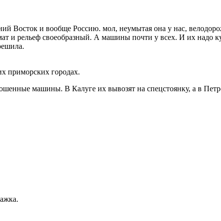
ий Восток и вообще Россию. мол, неумытая она у нас, велодорож
т и рельеф своеобразный. А машины почти у всех. И их надо куд
решила.
гих приморских городах.
ошенные машины. В Калуге их вывозят на спецстоянку, а в Петр
ажка.