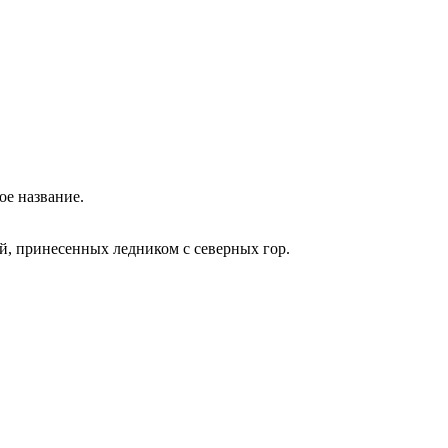
ое название.
й, принесенных ледником с северных гор.
.