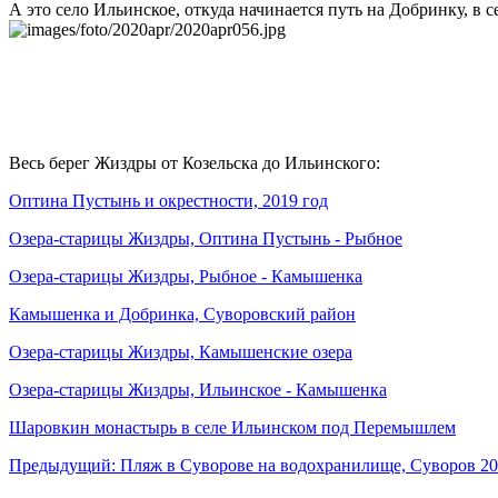
А это село Ильинское, откуда начинается путь на Добринку, в 
Весь берег Жиздры от Козельска до Ильинского:
Оптина Пустынь и окрестности, 2019 год
Озера-старицы Жиздры, Оптина Пустынь - Рыбное
Озера-старицы Жиздры, Рыбное - Камышенка
Камышенка и Добринка, Суворовский район
Озера-старицы Жиздры, Камышенские озера
Озера-старицы Жиздры, Ильинское - Камышенка
Шаровкин монастырь в селе Ильинском под Перемышлем
Предыдущий: Пляж в Суворове на водохранилище, Суворов 20