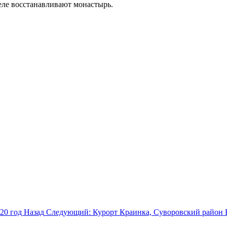
селе восстанавливают монастырь.
20 год
Назад
Следующий: Курорт Краинка, Суворовский район