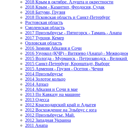
2018 Крым в октябре. Алушта и окрестности
2018 Крым - Казантип, Феодосия, Судак
2018 Батуми, Грузия
2018 Псковская область и Санкт-Петербург
Ростовская область
Смоленская область
2017 Приэльбрусье - Пятигорск - Тамань - Анапа
2017 Турция, Кемер
Орловская область
2016 Зимняя Абхазия и Сочи
2016 Узункол (КЧР) - Витязево (Анапа) - Межводно
2015 Вологда - Мурманск - Петрозаводск - Велики
2015 Санкт-Петербург, Кронштадт, Выборг
2015 Армения - Грузия - Осетия - Чечня
2014 Приэльбрусье
2014 Золотое кольцо
2014 Архыз
2014 Абхазия и Сочи в мае
2013 По Кавказу на машине
2013 Одесса
2012 Краснодарский край и Адыгея
2012 Восхождение на Эльбрус с юга
2012 Приэльбрусье. Май.
2012 Западная Украина
2011 Анапа