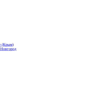
е (Крым)
й Новгород