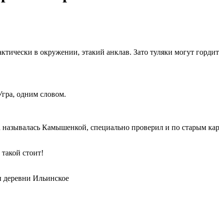
ктически в окружении, этакий анклав. Зато туляки могут гордить
Угра, одним словом.
да называлась Камышенкой, специально проверил и по старым ка
т такой стоит!
ны деревни Ильинское