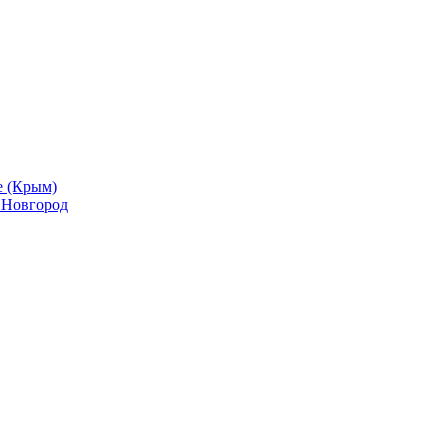
е (Крым)
й Новгород