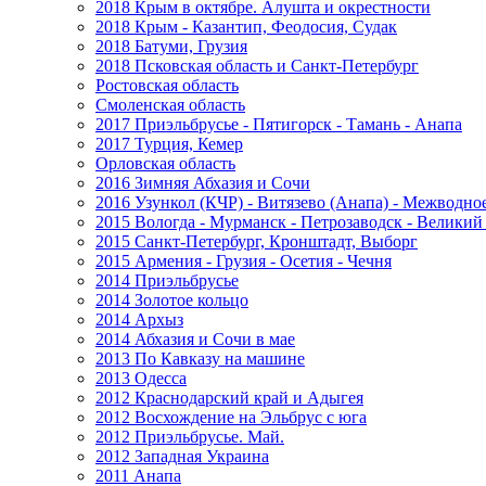
2018 Крым в октябре. Алушта и окрестности
2018 Крым - Казантип, Феодосия, Судак
2018 Батуми, Грузия
2018 Псковская область и Санкт-Петербург
Ростовская область
Смоленская область
2017 Приэльбрусье - Пятигорск - Тамань - Анапа
2017 Турция, Кемер
Орловская область
2016 Зимняя Абхазия и Сочи
2016 Узункол (КЧР) - Витязево (Анапа) - Межводно
2015 Вологда - Мурманск - Петрозаводск - Велики
2015 Санкт-Петербург, Кронштадт, Выборг
2015 Армения - Грузия - Осетия - Чечня
2014 Приэльбрусье
2014 Золотое кольцо
2014 Архыз
2014 Абхазия и Сочи в мае
2013 По Кавказу на машине
2013 Одесса
2012 Краснодарский край и Адыгея
2012 Восхождение на Эльбрус с юга
2012 Приэльбрусье. Май.
2012 Западная Украина
2011 Анапа