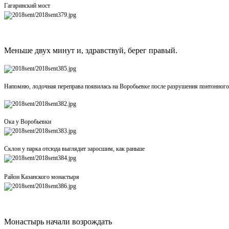
Гагаринский мост
Меньше двух минут и, здравствуй, берег правый.
Напомню, лодочная переправа появилась на Воробьевке после разрушения понтонного 
Ока у Воробьевки
Склон у парка отсюда выглядит заросшим, как раньше
Район Казанского монастыря
Монастырь начали возрождать