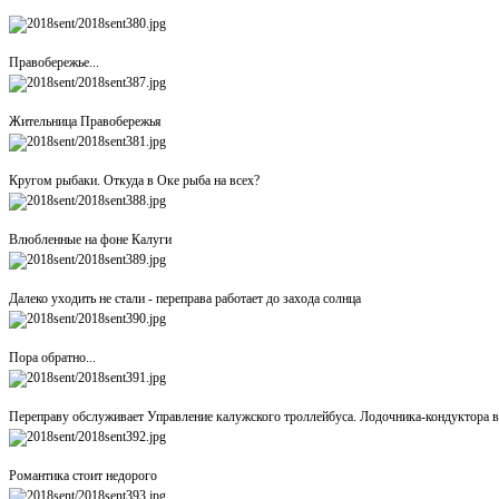
Правобережье...
Жительница Правобережья
Кругом рыбаки. Откуда в Оке рыба на всех?
Влюбленные на фоне Калуги
Далеко уходить не стали - переправа работает до захода солнца
Пора обратно...
Переправу обслуживает Управление калужского троллейбуса. Лодочника-кондуктора ви
Романтика стоит недорого