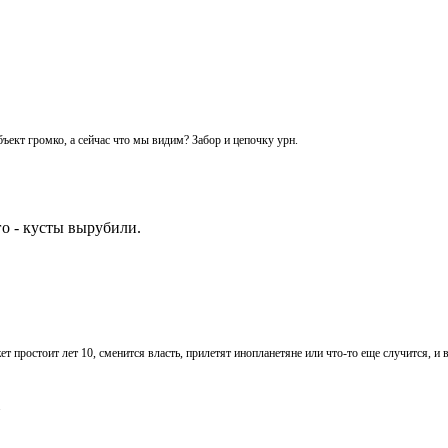
ъект громко, а сейчас что мы видим? Забор и цепочку урн.
го - кусты вырубили.
 простоит лет 10, сменится власть, прилетят инопланетяне или что-то еще случится, и 
.