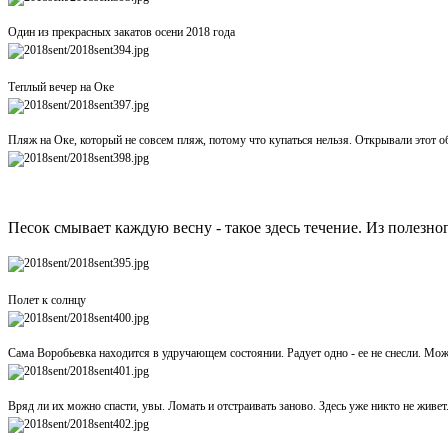
Один из прекрасных закатов осени 2018 года
Теплый вечер на Оке
Пляж на Оке, который не совсем пляж, потому что купаться нельзя. Открывали этот об
Песок смывает каждую весну - такое здесь течение. Из полезно
Полет к солнцу
Сама Воробьевка находится в удручающем состоянии. Радует одно - ее не снесли. Может
Вряд ли их можно спасти, увы. Ломать и отстраивать заново. Здесь уже никто не живет