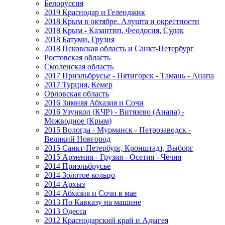
Белоруссия
2019 Краснодар и Геленджик
2018 Крым в октябре. Алушта и окрестности
2018 Крым - Казантип, Феодосия, Судак
2018 Батуми, Грузия
2018 Псковская область и Санкт-Петербург
Ростовская область
Смоленская область
2017 Приэльбрусье - Пятигорск - Тамань - Анапа
2017 Турция, Кемер
Орловская область
2016 Зимняя Абхазия и Сочи
2016 Узункол (КЧР) - Витязево (Анапа) -
Межводное (Крым)
2015 Вологда - Мурманск - Петрозаводск -
Великий Новгород
2015 Санкт-Петербург, Кронштадт, Выборг
2015 Армения - Грузия - Осетия - Чечня
2014 Приэльбрусье
2014 Золотое кольцо
2014 Архыз
2014 Абхазия и Сочи в мае
2013 По Кавказу на машине
2013 Одесса
2012 Краснодарский край и Адыгея