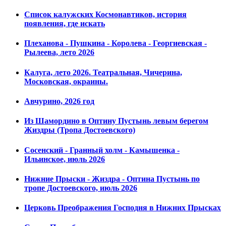
Список калужских Космонавтиков, история
появления, где искать
Плеханова - Пушкина - Королева - Георгиевская -
Рылеева, лето 2026
Калуга, лето 2026. Театральная, Чичерина,
Московская, окраины.
Авчурино, 2026 год
Из Шамордино в Оптину Пустынь левым берегом
Жиздры (Тропа Достоевского)
Сосенский - Гранный холм - Камышенка -
Ильинское, июль 2026
Нижние Прыски - Жиздра - Оптина Пустынь по
тропе Достоевского, июль 2026
Церковь Преображения Господня в Нижних Прысках