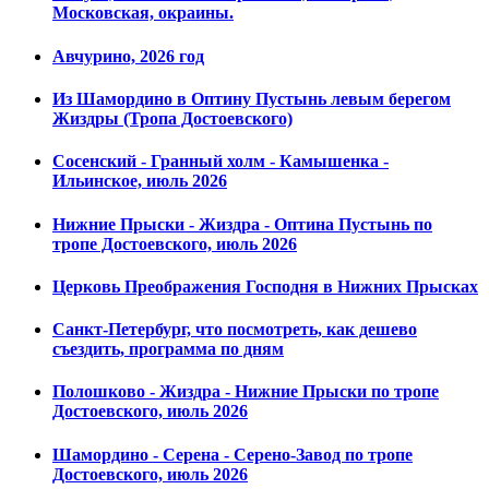
Московская, окраины.
Авчурино, 2026 год
Из Шамордино в Оптину Пустынь левым берегом
Жиздры (Тропа Достоевского)
Сосенский - Гранный холм - Камышенка -
Ильинское, июль 2026
Нижние Прыски - Жиздра - Оптина Пустынь по
тропе Достоевского, июль 2026
Церковь Преображения Господня в Нижних Прысках
Санкт-Петербург, что посмотреть, как дешево
съездить, программа по дням
Полошково - Жиздра - Нижние Прыски по тропе
Достоевского, июль 2026
Шамордино - Серена - Серено-Завод по тропе
Достоевского, июль 2026