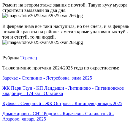
Ремонт на втором этаже здания с почтой. Такую кучу мусора
строители выдавали за два дня.
В феврале зима все-таки наступила, но без снега, и за февраль
никакой красоты на районе заметил кроме упакованных туй -
тол и статуй, то ли людей.
Рубрика
Терепец
Также зимние прогулки 2024/2025 года по окрестностям:
Заречье - Стопкино - Ястребовка, зима 2025
ЖК Парк Таун - КП Ландыши - Литвиново - Литвиновское
кладбище - 174 км - Ольговка
Кубяка - Северный - ЖК Острова - Канищево, январь 2025
Доможирово - СНТ Родник - Карачево - Силикатный -
Азарово, январь 2025