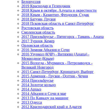
Белоруссия
2019 Краснодар и Геленджик
2018 Крым в октябре. Алушта и окрестности
2018 Крым - Казантип, Феодосия, Судак
2018 Батуми, Грузия
2018 Псковская область и Санкт-Петербург
Ростовская область
Смоленская область
2017 Приэльбрусье - Пятигорск - Тамань - Анапа
2017 Турция, Кемер
Орловская область
2016 Зимняя Абхазия и Сочи
2016 Узункол (КЧР) - Витязево (Анапа) -
Межводное (Крым)
2015 Вологда - Мурманск - Петрозаводск -
Великий Новгород
2015 Санкт-Петербург, Кронштадт, Выборг
2015 Армения - Грузия - Осетия - Чечня
2014 Приэльбрусье
2014 Золотое кольцо
2014 Архыз
2014 Абхазия и Сочи в мае
2013 По Кавказу на машине
2013 Одесса
2012 Краснодарский край и Адыгея