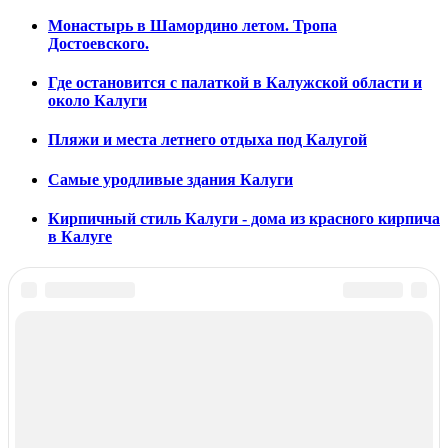
Монастырь в Шамордино летом. Тропа
Достоевского.
Где остановится с палаткой в Калужской области и
около Калуги
Пляжи и места летнего отдыха под Калугой
Самые уродливые здания Калуги
Кирпичный стиль Калуги - дома из красного кирпича
в Калуге