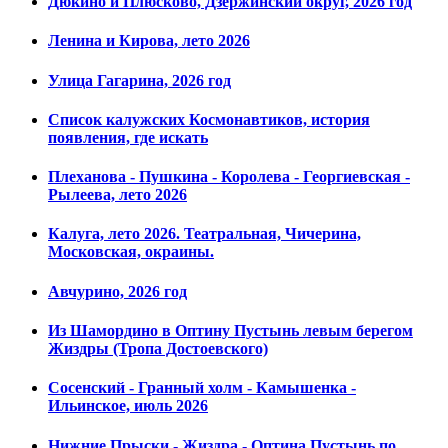
Дюкино и Плюсково, Дзержинский округ, 2026 год
Ленина и Кирова, лето 2026
Улица Гагарина, 2026 год
Список калужских Космонавтиков, история
появления, где искать
Плеханова - Пушкина - Королева - Георгиевская -
Рылеева, лето 2026
Калуга, лето 2026. Театральная, Чичерина,
Московская, окраины.
Авчурино, 2026 год
Из Шамордино в Оптину Пустынь левым берегом
Жиздры (Тропа Достоевского)
Сосенский - Гранный холм - Камышенка -
Ильинское, июль 2026
Нижние Прыски - Жиздра - Оптина Пустынь по