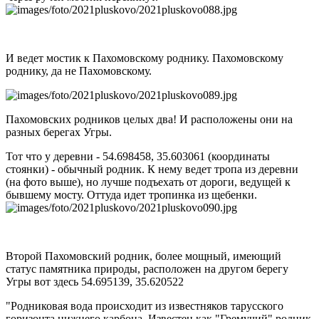
И ведет мостик к Пахомовскому роднику. Пахомовскому
роднику, да не Пахомовскому.
Пахомовских родников целых два! И расположены они на
разных берегах Угры.
Тот что у деревни - 54.698458, 35.603061 (координаты
стоянки) - обычный родник. К нему ведет тропа из деревни
(на фото выше), но лучше подъехать от дороги, ведущей к
бывшему мосту. Оттуда идет тропинка из щебенки.
Второй Пахомовский родник, более мощный, имеющий
статус памятника природы, расположен на другом берегу
Угры вот здесь 54.695139, 35.620522
"Родниковая вода происходит из известняков тарусского
горизонта нижнего карбона. Известен как "Гремучий" родник