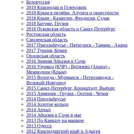
Белоруссия
2019 Краснодар и Геленджик
2018 Крым в октябре. Алушта и окрестности
2018 Крым - Казантип, Феодосия, Судак
2018 Батуми, Грузия
2018 Псковская область и Санкт-Петербург
Ростовская область
Смоленская область
2017 Приэльбрусье - Пятигорск - Тамань - Анапа
2017 Турция, Кемер
Орловская область
2016 Зимняя Абхазия и Сочи
2016 Узункол (КЧР) - Витязево (Анапа) -
Межводное (Крым)
2015 Вологда - Мурманск - Петрозаводск -
Великий Новгород
2015 Санкт-Петербург, Кронштадт, Выборг
2015 Армения - Грузия - Осетия - Чечня
2014 Приэльбрусье
2014 Золотое кольцо
2014 Архыз
2014 Абхазия и Сочи в мае
2013 По Кавказу на машине
2013 Одесса
2012 Краснодарский край и Адыгея