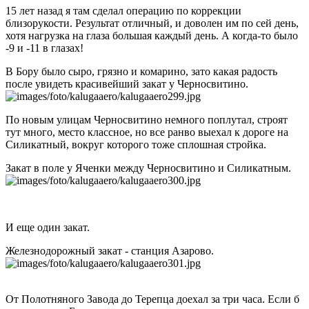
15 лет назад я там сделал операцию по коррекции
близорукости. Результат отличный, и доволен им по сей день,
хотя нагрузка на глаза большая каждый день. А когда-то было
-9 и -11 в глазах!
В Бору было сыро, грязно и комарино, зато какая радость
после увидеть красивейший закат у Черносвитино.
По новым улицам Черносвитино немного поплутал, строят
тут много, место классное, но все ранво выехал к дороге на
Силикатный, вокруг которого тоже сплошная стройка.
Закат в поле у Яченки между Черносвитино и Силикатным.
И еще один закат.
Железнодорожный закат - станция Азарово.
От Полотняного Завода до Терепца доехал за три часа. Если б