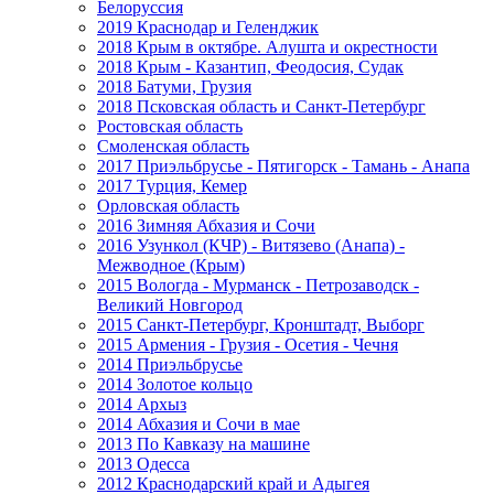
Белоруссия
2019 Краснодар и Геленджик
2018 Крым в октябре. Алушта и окрестности
2018 Крым - Казантип, Феодосия, Судак
2018 Батуми, Грузия
2018 Псковская область и Санкт-Петербург
Ростовская область
Смоленская область
2017 Приэльбрусье - Пятигорск - Тамань - Анапа
2017 Турция, Кемер
Орловская область
2016 Зимняя Абхазия и Сочи
2016 Узункол (КЧР) - Витязево (Анапа) -
Межводное (Крым)
2015 Вологда - Мурманск - Петрозаводск -
Великий Новгород
2015 Санкт-Петербург, Кронштадт, Выборг
2015 Армения - Грузия - Осетия - Чечня
2014 Приэльбрусье
2014 Золотое кольцо
2014 Архыз
2014 Абхазия и Сочи в мае
2013 По Кавказу на машине
2013 Одесса
2012 Краснодарский край и Адыгея