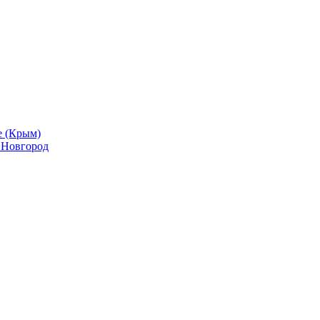
е (Крым)
й Новгород