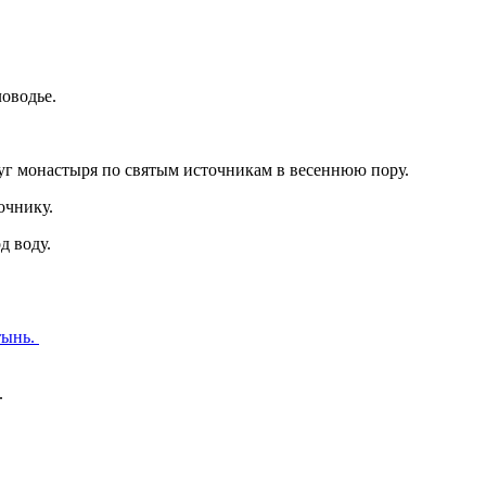
ловодье.
руг монастыря по святым источникам в весеннюю пору.
очнику.
д воду.
тынь.
.