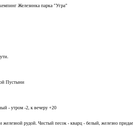
 кемпинг Железинка парка "Угра"
ути.
ной Пустыни
ый - утром -2, к вечеру +20
и железной рудой. Чистый песок - кварц - белый, железно прида