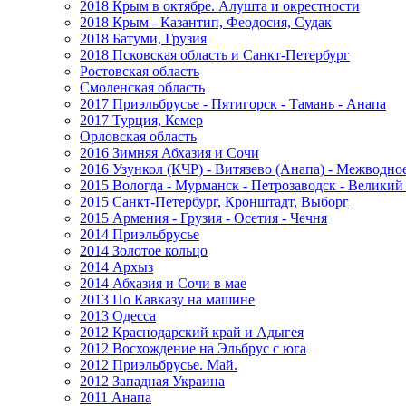
2018 Крым в октябре. Алушта и окрестности
2018 Крым - Казантип, Феодосия, Судак
2018 Батуми, Грузия
2018 Псковская область и Санкт-Петербург
Ростовская область
Смоленская область
2017 Приэльбрусье - Пятигорск - Тамань - Анапа
2017 Турция, Кемер
Орловская область
2016 Зимняя Абхазия и Сочи
2016 Узункол (КЧР) - Витязево (Анапа) - Межводно
2015 Вологда - Мурманск - Петрозаводск - Велики
2015 Санкт-Петербург, Кронштадт, Выборг
2015 Армения - Грузия - Осетия - Чечня
2014 Приэльбрусье
2014 Золотое кольцо
2014 Архыз
2014 Абхазия и Сочи в мае
2013 По Кавказу на машине
2013 Одесса
2012 Краснодарский край и Адыгея
2012 Восхождение на Эльбрус с юга
2012 Приэльбрусье. Май.
2012 Западная Украина
2011 Анапа