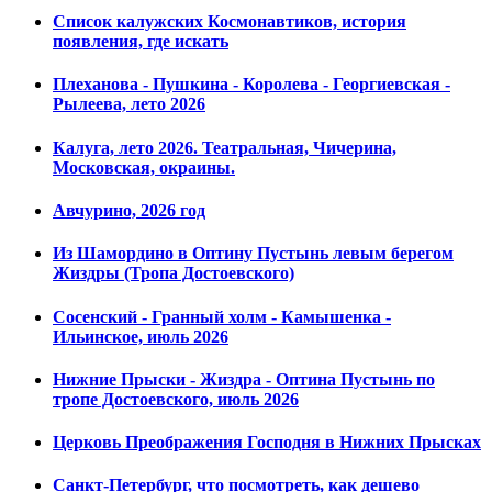
Список калужских Космонавтиков, история
появления, где искать
Плеханова - Пушкина - Королева - Георгиевская -
Рылеева, лето 2026
Калуга, лето 2026. Театральная, Чичерина,
Московская, окраины.
Авчурино, 2026 год
Из Шамордино в Оптину Пустынь левым берегом
Жиздры (Тропа Достоевского)
Сосенский - Гранный холм - Камышенка -
Ильинское, июль 2026
Нижние Прыски - Жиздра - Оптина Пустынь по
тропе Достоевского, июль 2026
Церковь Преображения Господня в Нижних Прысках
Санкт-Петербург, что посмотреть, как дешево