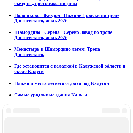
съездить, программа по дням
Полошково - Жиздра - Нижние Прыски по тропе
Достоевского, июль 2026
Шамордино - Серена - Серено-Завод по тропе
Достоевского, июль 2026
Монастырь в Шамордино летом. Тропа
Достоевского.
Где остановится с палаткой в Калужской области и
около Калуги
Пляжи и места летнего отдыха под Калугой
Самые уродливые здания Калуги