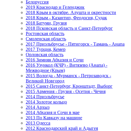
Белоруссия
2019 Краснодар и Геленджик
2018 Крым в октябре. Алушта и окрестности
2018 Крым - Казантип, Феодосия, Судак
2018 Батуми, Грузия
2018 Псковская область и Санкт-Петербург
Ростовская область
Смоленская область
2017 Приэльбрусье - Пятигорск - Тамань - Анапа
2017 Турция, Кемер
Орловская область
2016 Зимняя Абхазия и Сочи
2016 Узункол (КЧР) - Витязево (Анапа) -
Межводное (Крым)
2015 Вологда - Мурманск - Петрозаводск -
Великий Новгород
2015 Санкт-Петербург, Кронштадт, Выборг
2015 Армения - Грузия - Осетия - Чечня
2014 Приэльбрусье
2014 Золотое кольцо
2014 Архыз
2014 Абхазия и Сочи в мае
2013 По Кавказу на машине
2013 Одесса
2012 Краснодарский край и Адыгея