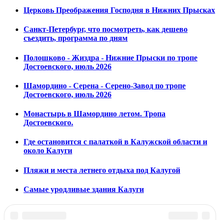
Церковь Преображения Господня в Нижних Прысках
Санкт-Петербург, что посмотреть, как дешево
съездить, программа по дням
Полошково - Жиздра - Нижние Прыски по тропе
Достоевского, июль 2026
Шамордино - Серена - Серено-Завод по тропе
Достоевского, июль 2026
Монастырь в Шамордино летом. Тропа
Достоевского.
Где остановится с палаткой в Калужской области и
около Калуги
Пляжи и места летнего отдыха под Калугой
Самые уродливые здания Калуги