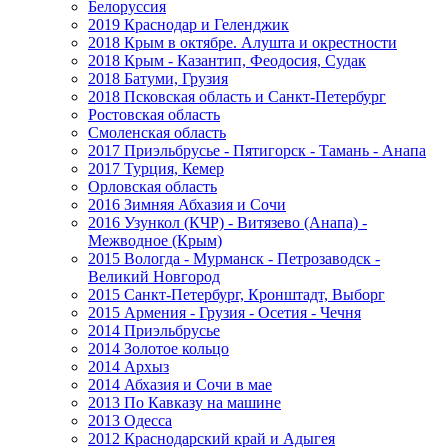
Белоруссия
2019 Краснодар и Геленджик
2018 Крым в октябре. Алушта и окрестности
2018 Крым - Казантип, Феодосия, Судак
2018 Батуми, Грузия
2018 Псковская область и Санкт-Петербург
Ростовская область
Смоленская область
2017 Приэльбрусье - Пятигорск - Тамань - Анапа
2017 Турция, Кемер
Орловская область
2016 Зимняя Абхазия и Сочи
2016 Узункол (КЧР) - Витязево (Анапа) -
Межводное (Крым)
2015 Вологда - Мурманск - Петрозаводск -
Великий Новгород
2015 Санкт-Петербург, Кронштадт, Выборг
2015 Армения - Грузия - Осетия - Чечня
2014 Приэльбрусье
2014 Золотое кольцо
2014 Архыз
2014 Абхазия и Сочи в мае
2013 По Кавказу на машине
2013 Одесса
2012 Краснодарский край и Адыгея