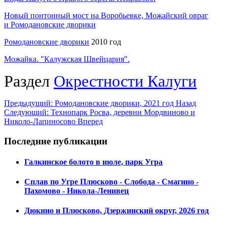
Новый понтонный мост на Воробьевке, Можайский овраг
и
Ромодановские
дворики
Ромодановские дворики
2010 год
Можайка. "Калужская Швейцария".
Раздел
Окрестности Калуги
Предыдущий: Ромодановские дворики, 2021 год
Назад
Следующий: Технопарк Росва, деревни Мордвиново и
Николо-Лапиносово
Вперед
Последние публикации
Галкинское болото в июле, парк Угра
Сплав по Угре Плюсково - Слобода - Смагино -
Пахомово - Никола-Ленивец
Дюкино и Плюсково, Дзержинский округ, 2026 год