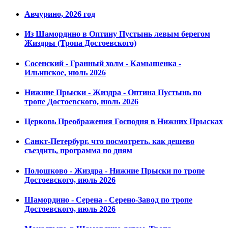
Авчурино, 2026 год
Из Шамордино в Оптину Пустынь левым берегом
Жиздры (Тропа Достоевского)
Сосенский - Гранный холм - Камышенка -
Ильинское, июль 2026
Нижние Прыски - Жиздра - Оптина Пустынь по
тропе Достоевского, июль 2026
Церковь Преображения Господня в Нижних Прысках
Санкт-Петербург, что посмотреть, как дешево
съездить, программа по дням
Полошково - Жиздра - Нижние Прыски по тропе
Достоевского, июль 2026
Шамордино - Серена - Серено-Завод по тропе
Достоевского, июль 2026