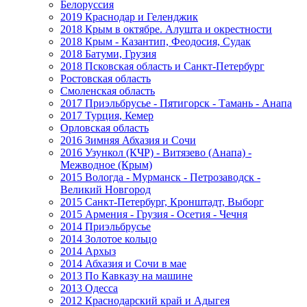
Белоруссия
2019 Краснодар и Геленджик
2018 Крым в октябре. Алушта и окрестности
2018 Крым - Казантип, Феодосия, Судак
2018 Батуми, Грузия
2018 Псковская область и Санкт-Петербург
Ростовская область
Смоленская область
2017 Приэльбрусье - Пятигорск - Тамань - Анапа
2017 Турция, Кемер
Орловская область
2016 Зимняя Абхазия и Сочи
2016 Узункол (КЧР) - Витязево (Анапа) -
Межводное (Крым)
2015 Вологда - Мурманск - Петрозаводск -
Великий Новгород
2015 Санкт-Петербург, Кронштадт, Выборг
2015 Армения - Грузия - Осетия - Чечня
2014 Приэльбрусье
2014 Золотое кольцо
2014 Архыз
2014 Абхазия и Сочи в мае
2013 По Кавказу на машине
2013 Одесса
2012 Краснодарский край и Адыгея