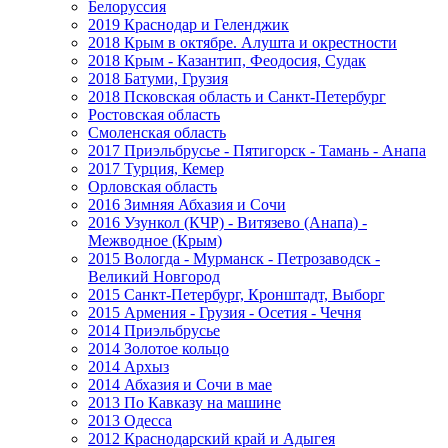
Белоруссия
2019 Краснодар и Геленджик
2018 Крым в октябре. Алушта и окрестности
2018 Крым - Казантип, Феодосия, Судак
2018 Батуми, Грузия
2018 Псковская область и Санкт-Петербург
Ростовская область
Смоленская область
2017 Приэльбрусье - Пятигорск - Тамань - Анапа
2017 Турция, Кемер
Орловская область
2016 Зимняя Абхазия и Сочи
2016 Узункол (КЧР) - Витязево (Анапа) -
Межводное (Крым)
2015 Вологда - Мурманск - Петрозаводск -
Великий Новгород
2015 Санкт-Петербург, Кронштадт, Выборг
2015 Армения - Грузия - Осетия - Чечня
2014 Приэльбрусье
2014 Золотое кольцо
2014 Архыз
2014 Абхазия и Сочи в мае
2013 По Кавказу на машине
2013 Одесса
2012 Краснодарский край и Адыгея