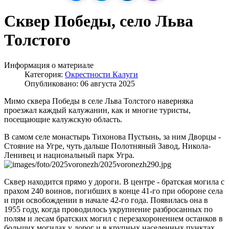
Сквер Победы, село Льва
Толстого
Информация о материале
Категория:
Окрестности Калуги
Опубликовано: 06 августа 2025
Мимо сквера Победы в селе Льва Толстого наверняка
проезжал каждый калужанин, как и многие туристы,
посещающие калужскую область.
В самом селе монастырь Тихонова Пустынь, за ним Дворцы -
Стояние на Угре, чуть дальше Полотняный Завод, Никола-
Ленивец и национальный парк Угра.
Сквер находится прямо у дороги. В центре - братская могила с
прахом 240 воинов, погибших в конце 41-го при обороне села
и при освобождении в начале 42-го года. Появилась она в
1955 году, когда проводилось укрупнение разбросанных по
полям и лесам братских могил с перезахоронением останков в
больших могилах у дорог и в крупных населенных пунктах.