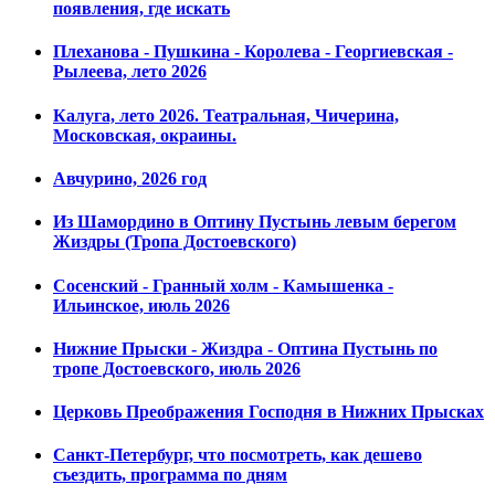
появления, где искать
Плеханова - Пушкина - Королева - Георгиевская -
Рылеева, лето 2026
Калуга, лето 2026. Театральная, Чичерина,
Московская, окраины.
Авчурино, 2026 год
Из Шамордино в Оптину Пустынь левым берегом
Жиздры (Тропа Достоевского)
Сосенский - Гранный холм - Камышенка -
Ильинское, июль 2026
Нижние Прыски - Жиздра - Оптина Пустынь по
тропе Достоевского, июль 2026
Церковь Преображения Господня в Нижних Прысках
Санкт-Петербург, что посмотреть, как дешево
съездить, программа по дням