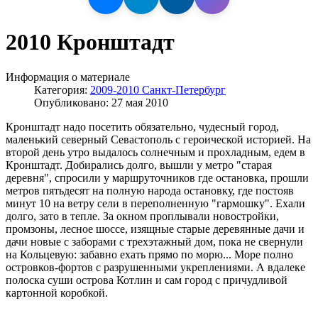
2010 Кронштадт
Информация о материале
Категория:
2009-2010 Санкт-Петербург
Опубликовано: 27 мая 2010
Кронштадт надо посетить обязательно, чудесный город,
маленький северный Севастополь с героической историей. На
второй день утро выдалось солнечным и прохладным, едем в
Кронштадт. Добирались долго, вышли у метро "старая
деревня", спросили у маршруточников где остановка, прошли
метров пятьдесят на полную народа остановку, где постояв
минут 10 на ветру сели в переполненную "гармошку". Ехали
долго, зато в тепле. За окном проплывали новостройки,
промзоны, лесное шоссе, изящные старые деревянные дачи и
дачи новые с заборами с трехэтажный дом, пока не свернули
на Кольцевую: забавно ехать прямо по морю... Море полно
островков-фортов с разрушенными укреплениями. А вдалеке
полоска суши острова Котлин и сам город с причудливой
картонной коробкой.