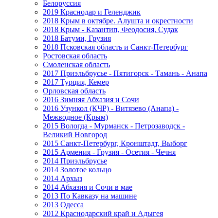
Белоруссия
2019 Краснодар и Геленджик
2018 Крым в октябре. Алушта и окрестности
2018 Крым - Казантип, Феодосия, Судак
2018 Батуми, Грузия
2018 Псковская область и Санкт-Петербург
Ростовская область
Смоленская область
2017 Приэльбрусье - Пятигорск - Тамань - Анапа
2017 Турция, Кемер
Орловская область
2016 Зимняя Абхазия и Сочи
2016 Узункол (КЧР) - Витязево (Анапа) -
Межводное (Крым)
2015 Вологда - Мурманск - Петрозаводск -
Великий Новгород
2015 Санкт-Петербург, Кронштадт, Выборг
2015 Армения - Грузия - Осетия - Чечня
2014 Приэльбрусье
2014 Золотое кольцо
2014 Архыз
2014 Абхазия и Сочи в мае
2013 По Кавказу на машине
2013 Одесса
2012 Краснодарский край и Адыгея