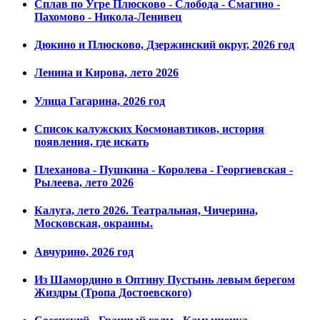
Сплав по Угре Плюсково - Слобода - Смагино -
Пахомово - Никола-Ленивец
Дюкино и Плюсково, Дзержинский округ, 2026 год
Ленина и Кирова, лето 2026
Улица Гагарина, 2026 год
Список калужских Космонавтиков, история
появления, где искать
Плеханова - Пушкина - Королева - Георгиевская -
Рылеева, лето 2026
Калуга, лето 2026. Театральная, Чичерина,
Московская, окраины.
Авчурино, 2026 год
Из Шамордино в Оптину Пустынь левым берегом
Жиздры (Тропа Достоевского)