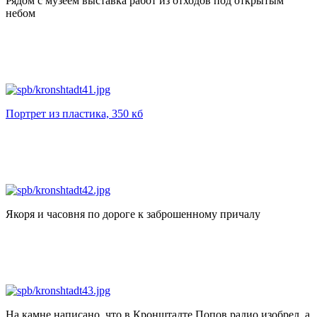
Рядом с музеем выставка работ из отходов под открытым
небом
Портрет из пластика, 350 кб
Якоря и часовня по дороге к заброшенному причалу
На камне написано, что в Кронштадте Попов радио изобрел, а