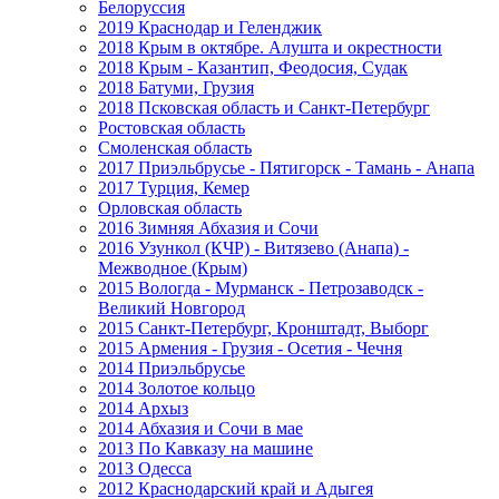
Белоруссия
2019 Краснодар и Геленджик
2018 Крым в октябре. Алушта и окрестности
2018 Крым - Казантип, Феодосия, Судак
2018 Батуми, Грузия
2018 Псковская область и Санкт-Петербург
Ростовская область
Смоленская область
2017 Приэльбрусье - Пятигорск - Тамань - Анапа
2017 Турция, Кемер
Орловская область
2016 Зимняя Абхазия и Сочи
2016 Узункол (КЧР) - Витязево (Анапа) -
Межводное (Крым)
2015 Вологда - Мурманск - Петрозаводск -
Великий Новгород
2015 Санкт-Петербург, Кронштадт, Выборг
2015 Армения - Грузия - Осетия - Чечня
2014 Приэльбрусье
2014 Золотое кольцо
2014 Архыз
2014 Абхазия и Сочи в мае
2013 По Кавказу на машине
2013 Одесса
2012 Краснодарский край и Адыгея