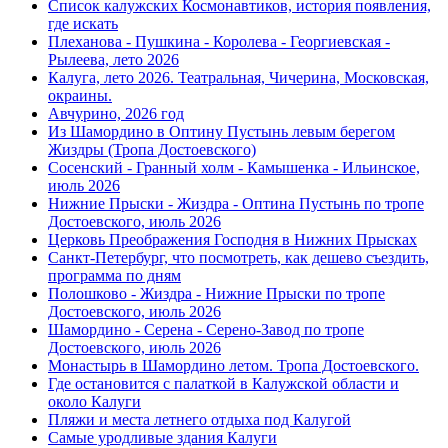
Список калужских Космонавтиков, история появления,
где искать
Плеханова - Пушкина - Королева - Георгиевская -
Рылеева, лето 2026
Калуга, лето 2026. Театральная, Чичерина, Московская,
окраины.
Авчурино, 2026 год
Из Шамордино в Оптину Пустынь левым берегом
Жиздры (Тропа Достоевского)
Сосенский - Гранный холм - Камышенка - Ильинское,
июль 2026
Нижние Прыски - Жиздра - Оптина Пустынь по тропе
Достоевского, июль 2026
Церковь Преображения Господня в Нижних Прысках
Санкт-Петербург, что посмотреть, как дешево съездить,
программа по дням
Полошково - Жиздра - Нижние Прыски по тропе
Достоевского, июль 2026
Шамордино - Серена - Серено-Завод по тропе
Достоевского, июль 2026
Монастырь в Шамордино летом. Тропа Достоевского.
Где остановится с палаткой в Калужской области и
около Калуги
Пляжи и места летнего отдыха под Калугой
Самые уродливые здания Калуги