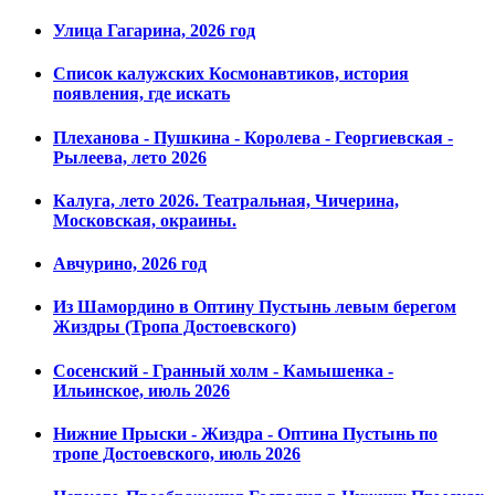
Улица Гагарина, 2026 год
Список калужских Космонавтиков, история
появления, где искать
Плеханова - Пушкина - Королева - Георгиевская -
Рылеева, лето 2026
Калуга, лето 2026. Театральная, Чичерина,
Московская, окраины.
Авчурино, 2026 год
Из Шамордино в Оптину Пустынь левым берегом
Жиздры (Тропа Достоевского)
Сосенский - Гранный холм - Камышенка -
Ильинское, июль 2026
Нижние Прыски - Жиздра - Оптина Пустынь по
тропе Достоевского, июль 2026