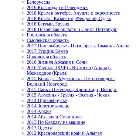
Белоруссия
2019 Краснодар и Геленджик
2018 Крым в октябре. Алушта и окрестности
2018 Крым - Казантип, Феодосия, Судак
2018 Батуми, Грузия
2018 Псковская область и Санкт-Петербург
Ростовская область
Смоленская область
2017 Приэльбрусье - Пятигорск - Тамань - Анапа
2017 Турция, Кемер
Орловская область
2016 Зимняя Абхазия и Сочи
2016 Узункол (КЧР) - Витязево (Анапа) -
Межводное (Крым)
2015 Вологда - Мурманск - Петрозаводск -
Великий Новгород
2015 Санкт-Петербург, Кронштадт, Выборг
2015 Армения - Грузия - Осетия - Чечня
2014 Приэльбрусье
2014 Золотое кольцо
2014 Архыз
2014 Абхазия и Сочи в мае
2013 По Кавказу на машине
2013 Одесса
2012 Краснодарский край и Адыгея