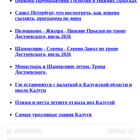
Церковь Преображения Господня в Нижних Прысках
Санкт-Петербург, что посмотреть, как дешево
съездить, программа по дням
Полошково - Жиздра - Нижние Прыски по тропе
Достоевского, июль 2026
Шамордино - Серена - Серено-Завод по тропе
Достоевского, июль 2026
Монастырь в Шамордино летом. Тропа
Достоевского.
Где остановится с палаткой в Калужской области и
около Калуги
Пляжи и места летнего отдыха под Калугой
Самые уродливые здания Калуги