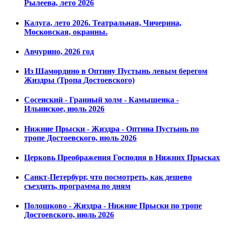
Рылеева, лето 2026
Калуга, лето 2026. Театральная, Чичерина,
Московская, окраины.
Авчурино, 2026 год
Из Шамордино в Оптину Пустынь левым берегом
Жиздры (Тропа Достоевского)
Сосенский - Гранный холм - Камышенка -
Ильинское, июль 2026
Нижние Прыски - Жиздра - Оптина Пустынь по
тропе Достоевского, июль 2026
Церковь Преображения Господня в Нижних Прысках
Санкт-Петербург, что посмотреть, как дешево
съездить, программа по дням
Полошково - Жиздра - Нижние Прыски по тропе
Достоевского, июль 2026