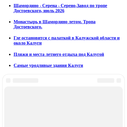
Шамордино - Серена - Серено-Завод по тропе
Достоевского, июль 2026
Монастырь в Шамордино летом. Тропа
Достоевского.
Где остановится с палаткой в Калужской области и
около Калуги
Пляжи и места летнего отдыха под Калугой
Самые уродливые здания Калуги