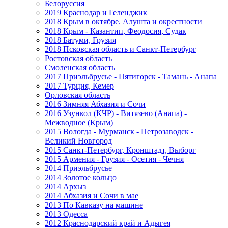
Белоруссия
2019 Краснодар и Геленджик
2018 Крым в октябре. Алушта и окрестности
2018 Крым - Казантип, Феодосия, Судак
2018 Батуми, Грузия
2018 Псковская область и Санкт-Петербург
Ростовская область
Смоленская область
2017 Приэльбрусье - Пятигорск - Тамань - Анапа
2017 Турция, Кемер
Орловская область
2016 Зимняя Абхазия и Сочи
2016 Узункол (КЧР) - Витязево (Анапа) -
Межводное (Крым)
2015 Вологда - Мурманск - Петрозаводск -
Великий Новгород
2015 Санкт-Петербург, Кронштадт, Выборг
2015 Армения - Грузия - Осетия - Чечня
2014 Приэльбрусье
2014 Золотое кольцо
2014 Архыз
2014 Абхазия и Сочи в мае
2013 По Кавказу на машине
2013 Одесса
2012 Краснодарский край и Адыгея