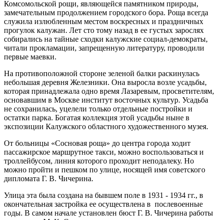
Комсомольской рощи, являющейся памятником природы,
замечательным продолжением городского бора. Роща всегда
служила излюбленным местом воскресных и праздничных
прогулок калужан. Лет сто тому назад в ее густых зарослях
собирались на тайные сходки калужские социал-демократы,
читали прокламации, запрещенную литературу, проводили
первые маевки.
На противоположной стороне зеленой балки раскинулась
небольшая деревня Железники. Она выросла возле усадьбы,
которая принадлежала одно время Лазаревым, просветителям,
основавшим в Москве институт восточных культур. Усадьба
не сохранилась, уцелели только отдельные постройки и
остатки парка. Богатая коллекция этой усадьбы ныне в
экспозиции Калужского областного художественного музея.
От больницы «Сосновая роща» до центра города ходит
пассажирское маршрутное такси, можно воспользоваться и
троллейбусом, линия которого проходит неподалеку. Но
можно пройти и пешком по улице, носящей имя советского
дипломата Г. В. Чичерина.
Улица эта была создана на бывшем поле в 1931 - 1934 гг., в
окончательная застройка ее осуществлена в послевоенные
годы. В самом начале установлен бюст Г. В. Чичерина работы