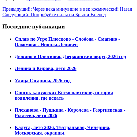
Предыдущий: Через века минувшие в век космический
Назад
Следующий: Попробуйте силы на Брыни
Вперед
Последние публикации
Сплав по Угре Плюсково - Слобода - Смагино -
Пахомово - Никола-Ленивец
Дюкино и Плюсково, Дзержинский округ, 2026 год
Ленина и Кирова, лето 2026
Улица Гагарина, 2026 год
Список калужских Космонавтиков, история
появления, где искать
Плеханова - Пушкина - Королева - Георгиевская -
Рылеева, лето 2026
Калуга, лето 2026. Театральная, Чичерина,
Московская, окраины.