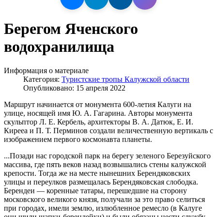
Берегом Яченского
водохранилища
Информация о материале
Категория:
Туристские тропы Калужской области
Опубликовано: 15 апреля 2022
Маршрут начинается от монумента 600-летия Калуги на
улице, носящей имя Ю. А. Гагарина. Авторы монумента
скульптор Л. Е. Кербель, архитекторы В. А. Датюк, Е. И.
Кирееа и П. Т. Перминов создали величественную вертикаль с
изображением первого космонавта планеты.
...Позади нас городской парк на берегу зеленого Березуйского
массива, где пять веков назад возвышались стены калужской
крепости. Тогда же на месте нынешних Берендяковских
улицы и переулков размещалась Берендяковская слободка.
Берендеи — коренные татары, перешедшие на сторону
московского великого князя, получали за это право селиться
при городах, имели землю, излюбленное ремесло (в Калуге
они шили шапки-берендейки) и были обязаны нести службу