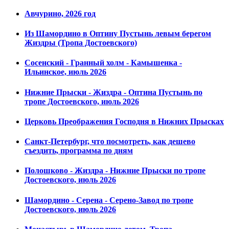
Авчурино, 2026 год
Из Шамордино в Оптину Пустынь левым берегом
Жиздры (Тропа Достоевского)
Сосенский - Гранный холм - Камышенка -
Ильинское, июль 2026
Нижние Прыски - Жиздра - Оптина Пустынь по
тропе Достоевского, июль 2026
Церковь Преображения Господня в Нижних Прысках
Санкт-Петербург, что посмотреть, как дешево
съездить, программа по дням
Полошково - Жиздра - Нижние Прыски по тропе
Достоевского, июль 2026
Шамордино - Серена - Серено-Завод по тропе
Достоевского, июль 2026