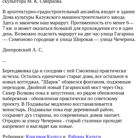
скульптора М. К. Смирнова.
В архитектурно-градостроительный ансамбль входит и здание
Дома культуры Калужского машиностроительного завода.
Здесь и закончим наш маршрут. Протяженность его менее 6—
7 км и может оказаться большой для прохождения его в один
день. Возможно поделить маршрут на две час-улица Гагарина
— Симеоново городище и улица Широкая — улица Чичерина.
Днепровский А. С.
...
Берендяковка (да и соседняя с ней Смоленка) практически
исчезла. Остались единичные старые дома, все остальное в
новых коттеджах. "Шарик" обзавелся фонтаном, подземным
переходом. Двойной новый Гагаринский мост через Оку.
Сквер Волкова пока в запустении, но рядом обновленная
набережная - обновленная практически по советскому
проекту. В Подзавалье медленно восстанавливается
монастырь. Подзавалье пока еще деревянный район,
сохраняет дух старины, но современных домов хватает.
Отрадно за улицу Чичерина - старый сталинки проходят
капремонт и выглядят как новые.
Рубирики:
Красивая Калуга
и
Районы Калуги