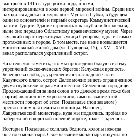
выстроен в 1915 г. турецкими подданными,
интернированными в ходе первой мировой войны. Среди них
находился адвокат и журналист Мустафа Субхи, в будущем
один из основателей и первый секретарь Коммунистической
партии Турции. Здание строилось как клуб или богадельня;
ныне оно передано Областному краеведческому музею. Через
глу-'окий овраг перекинулась улица Суворова, одна из самых
протяженных в городе. В том месте, где ныне возвышается
многоэтажный жилой дом (ул. Суворова, 15), в XV—XVII
веках располагался укрепленный острог.
Читатель мог заметить, что мы проследили былую систему
укреплений окско-яченских берегов: Калужская крепость,
Берендеева слобода, укрепления юго-западной части
Калужского плато, острог. Далее можно видеть ограниченное
двумя глубокими оврагами известное Симеоново городище.
Продолжающийся за ним склон в то далекое время тоже был
фортификационным укреплением, само название этой
местности говорит об этом: Подзавалье (под завалом )
препятствием для пехоты и конницы. Наконец,
Лаврентьевский монастырь, куда мы поднялись, пройдя по
набережной и короткой полевой дороге, тоже — крепость.
Исстари в Подзавалье селилась беднота, холопы некогда
богатого монастыря. Свое название монастырь получил по