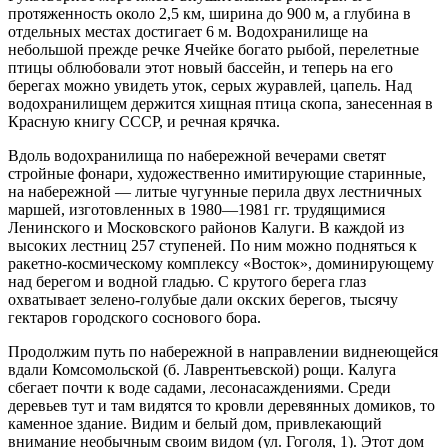
протяженность около 2,5 км, ширина до 900 м, а глубина в
отдельных местах достигает 6 м. Водохранилище на
небольшой прежде речке Ячейке богато рыбой, перелетные
птицы облюбовали этот новый бассейн, и теперь на его
берегах можно увидеть уток, серых журавлей, цапель. Над
водохранилищем держится хищная птица скопа, занесенная в
Красную книгу СССР, и речная крячка.
Вдоль водохранилища по набережной вечерами светят
стройные фонари, художественно имитирующие старинные,
на набережной — литые чугунные перила двух лестничных
маршей, изготовленных в 1980—1981 гг. трудящимися
Ленинского и Московского районов Калуги. В каждой из
высоких лестниц 257 ступеней. По ним можно подняться к
ракетно-космическому комплексу «Восток», доминирующему
над берегом и водной гладью. С крутого берега глаз
охватывает зелено-голубые дали окских берегов, тысячу
гектаров городского соснового бора.
Продолжим путь по набережной в направлении виднеющейся
вдали Комсомольской (б. Лаврентьевской) рощи. Калуга
сбегает почти к воде садами, лесонасаждениями. Среди
деревьев тут и там видятся то кровли деревянных домиков, то
каменное здание. Видим и белый дом, привлекающий
внимание необычным своим видом (ул. Гоголя, 1). Этот дом