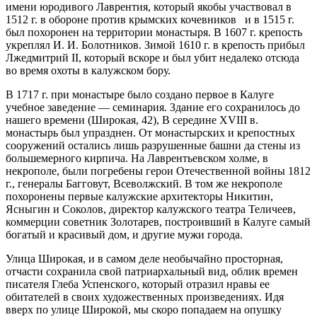
имени юродивого Лаврентия, который якобы участвовал в
1512 г. в обороне против крымских кочевников и в 1515 г.
был похоронен на территории монастыря. В 1607 г. крепость
укреплял И. И. Болотников. Зимой 1610 г. в крепость прибыл
Лжедмитрий II, который вскоре и был убит недалеко отсюда
во время охоты в калужском бору.
В 1717 г. при монастыре было создано первое в Калуге
учебное заведение — семинария. Здание его сохранилось до
нашего времени (Широкая, 42), В середине XVIII в.
монастырь был упразднен. От монастырских и крепостных
сооружений остались лишь разрушенные башни да стены из
большемерного кирпича. На Лаврентьевском холме, в
некрополе, были погребены герои Отечественной войны 1812
г., генералы Багговут, Всеволжский. В том же некрополе
похоронены первые калужские архитекторы Никитин,
Ясныгин и Соколов, директор калужского театра Теличеев,
коммерции советник Золотарев, построивший в Калуге самый
богатый и красивый дом, и другие мужи города.
Улица Широкая, и в самом деле необычайно просторная,
отчасти сохранила свой патриархальный вид, облик времен
писателя Глеба Успенского, который отразил нравы ее
обитателей в своих художественных произведениях. Идя
вверх по улице Широкой, мы скоро попадаем на опушку