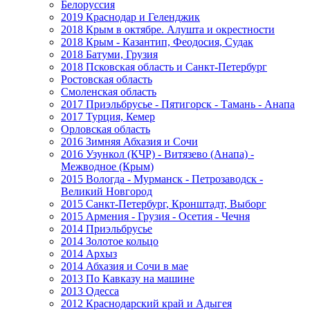
Белоруссия
2019 Краснодар и Геленджик
2018 Крым в октябре. Алушта и окрестности
2018 Крым - Казантип, Феодосия, Судак
2018 Батуми, Грузия
2018 Псковская область и Санкт-Петербург
Ростовская область
Смоленская область
2017 Приэльбрусье - Пятигорск - Тамань - Анапа
2017 Турция, Кемер
Орловская область
2016 Зимняя Абхазия и Сочи
2016 Узункол (КЧР) - Витязево (Анапа) -
Межводное (Крым)
2015 Вологда - Мурманск - Петрозаводск -
Великий Новгород
2015 Санкт-Петербург, Кронштадт, Выборг
2015 Армения - Грузия - Осетия - Чечня
2014 Приэльбрусье
2014 Золотое кольцо
2014 Архыз
2014 Абхазия и Сочи в мае
2013 По Кавказу на машине
2013 Одесса
2012 Краснодарский край и Адыгея