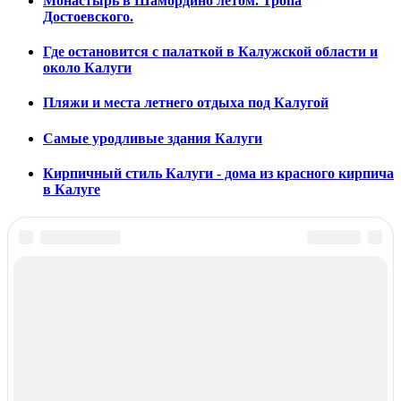
Монастырь в Шамордино летом. Тропа
Достоевского.
Где остановится с палаткой в Калужской области и
около Калуги
Пляжи и места летнего отдыха под Калугой
Самые уродливые здания Калуги
Кирпичный стиль Калуги - дома из красного кирпича
в Калуге