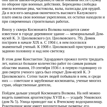
по обороне при военных действиях. Берендеева слободка
имела военные рвы, частоколы, валы, палисады для орудий.
Да и вся юго-западная оконечность высокого Калужского
плато имела свои военные укрепления, их остатки находили и
при современных строительных работах.
Внизу у сквера Космонавта Волкова находится самое
известное в городе деревянное здание — мемориальный Дом-
музей К. Э. Циолковского (ул. Циолковского, 79). Домик
построен в начале XIX в. С 1904 г, в нем поселился
знаменитый ученый. К 1908 г. Циолковский пристроил к дому
заднюю половину и над нею светелку.
В этом доме Константин Эдуардович прожил почти тридцать
лет, написал большое количество работ по самым разным
областям знания, 19 сентября 1936 г. в первую годовщину со
дня смерти ученого здесь был открыт Дом-музей К. Э
Циолковского. Сотни тысяч людей побывали в нем, и среди
них — советские и зарубежные космонавты, ученые многих
стран, общественные деятели,
Пойдем дальше улицей Космонавта Волкова. На ней можно
видеть памятник архитектуры XVIII в.— усадьбу Унковских
(дом № 5). Улица приводит нас к Яченскому водохранилищу.
Рукотворное море имеет внушительные размеры: его