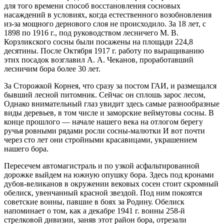
для того времени способ восстановления сосновых
насаждений в условиях, когда естественного возобновления
из-за мощного дернового слоя не происходило. За 18 лет, с
1898 по 1916 г., под руководством лесничего М. В.
Корзликского сосны были посажены на площади 224,8
десятины. После Октября 1917 г. работу по выращиванию
этих посадок возглавил А. А. Чеканов, проработавший
лесничим бора более 30 лет.
За Сторожкой Корнея, что сразу за постом ГАИ, и размещался
бывший лесной питомник. Сейчас он сплошь зарос лесом,
Однако внимательный глаз увидит здесь самые разнообразные
виды деревьев, в том числе и заморские веймутовы сосны. В
конце прошлого — начале нашего века на отлогом берегу
ручья ровными рядами росли сосны-малютки И вот почти
через сто лет они стройными красавицами, украшением
нашего бора.
Пересечем автомагистраль и по узкой асфальтированной
дорожке выйдем на южную опушку бора. Здесь под кронами
дубов-великанов в окружении вековых сосен стоит скромный
обелиск, увенчанный красной звездой. Под ним покоятся
советские воины, павшие в боях за Родину. Обелиск
напоминает о том, как а декабре 1941 г. воины 258-й
стрелковой дивизии, заняв этот район бора, отрезали