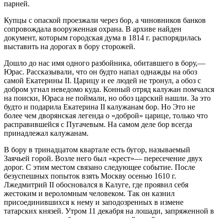
парней.
Купцы с опаской проезжали через бор, а чиновников банков
сопровождала вооруженная охрана. В архиве найден
документ, которым городская дума в 1814 г. распорядилась
выставить на дорогах в бору сторожей.
Дошло до нас имя одного разбойника, обитавшего в бору,—
Юрас. Рассказывали, что он будто напал однажды на обоз
самой Екатерины II. Царицу и ее людей не тронул, а обоз с
добром угнал неведомо куда. Конный отряд калужан помчался
на поиски, Юраса не поймали, но обоз царский нашли. За это
будто и подарила Екатерина II калужанам бор. Но Это не
более чем дворянская легенда о «доброй» царице, только что
расправившейся с Пугачевым. На самом деле бор всегда
принадлежал калужанам.
В бору в тринадцатом квартале есть бугор, называемый
Заячьей горой. Возле него был «крест»— пересечение двух
дорог. С этим местом связано следующее событие. После
безуспешных попыток взять Москву осенью 1610 г.
Лжедмитрий II обосновался в Калуге, где проявил себя
жестоким и вероломным человеком. Так он казнил
присоединившихся к нему и заподозренных в измене
татарских князей. Утром 11 декабря на лошади, запряженной в