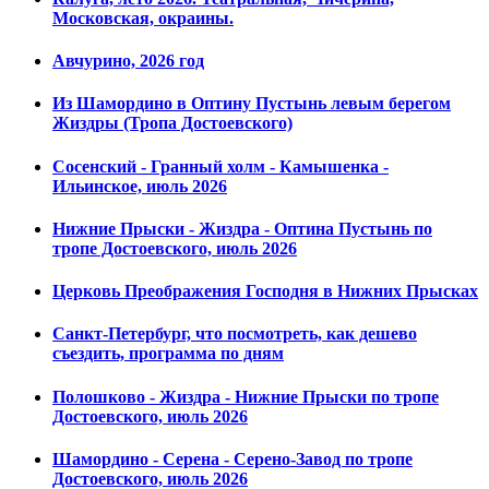
Московская, окраины.
Авчурино, 2026 год
Из Шамордино в Оптину Пустынь левым берегом
Жиздры (Тропа Достоевского)
Сосенский - Гранный холм - Камышенка -
Ильинское, июль 2026
Нижние Прыски - Жиздра - Оптина Пустынь по
тропе Достоевского, июль 2026
Церковь Преображения Господня в Нижних Прысках
Санкт-Петербург, что посмотреть, как дешево
съездить, программа по дням
Полошково - Жиздра - Нижние Прыски по тропе
Достоевского, июль 2026
Шамордино - Серена - Серено-Завод по тропе
Достоевского, июль 2026