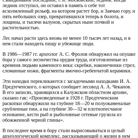
ледник отступил, он оставил в память о себе тот
всхолмленный рельеф, на котором растет бор, и Заячью гору, и
пять небольших озер, превратившихся теперь в болота, и
лощины, и тысячи валунов, скрытых ныне почвой и
растительностью.
Лес начал расти здесь вновь не менее 10 тысяч лет назад, и в
нем стали находить пищу и убежище люди.
В 1986—1987 гг. археолог А. С. Фролов обнаружил на опушке
бора у самого лесничества орудия труда, изготовленные из
кремния людьми каменного века: скребки, наконечники стрел,
сломанные ножи, фрагменты ямочно-гребенчатой керамики.
Эти находки перекликаются с загадочными находками И. А.
Предтеченского, о которых сообщает лесовод А. А. Чеканов.
В его записях, хранящихся а Калужском областном архиве,
сказано гак: «Произведенные в 1928 г. Предтеченским
раскопки обнаружили на глубине 18—20 м полуокаменалые
срубленные пни, а на глубине 30—32 м плотнопесчаное
основание, кести рыб и рыболовные сетевые грузила из
обожженной черной глины».
В последнее время в бору стали вырисовываться и целый
археологический комплекс, рассказывающий о жизни в нем