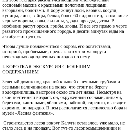
сосновый массив с красивыми пологими лощинами,
взгорками, болотами. В бору живут лоси, кабаны, косули,
куницы, лисы, зайцы, белки; более 60 видов птиц, в том числе
черные вороны, совы, филины, удоды, дрозды, дятлы. В
изобилии растут орехи, грибы, ягоды. И все это прямо в черте
развитого промышленного города, в десяти минутах езды на
автобусе от центра.
Чтобы лучше познакомиться с бором, его богатствами,
историей, проблемами, предлагаются три маршрута
пешеходных однодневных походов по нему.
I. КОРОТКАЯ ЭКСКУРСИЯ С БОЛЬШИМ
СОДЕРЖАНИЕМ
Зеленый домик под красной крышей с печными трубами и
резными наличниками на окнах, что стоит на берегу
водохранилища, выстроен около ста лет назад. Несмотря на
свой почтенный возраст, он, окруженный соснами, липами,
березами, каштанами, яблонями, рябиной, сиренью, выглядит
скромно, но нарядно. В нем располагается лесничество бора и
музей «Лесная фантазия».
Строительство лесов вокруг Калуги оставалось уже мало, не
стало леса и на продажу. Вот тут-то лесопромышленники и