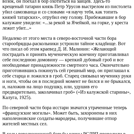
возок, он поехал в бор охотиться на зайцев. Здесь-то
крещеный татарин князь Петр Урусов выстрелом из пистолета
убил самозванца и со словами «я научу тебя, как топить
князей татарских», отрубил ему голову. Прибежавшие в бор
калужане увидели: «...за рекой за Ячейкой, на горке, у креста
лежит убит...»
Недалеко от этого места в северо-восточной части бора
старообрядцы-раскольники устроили тайное кладбище. Вот
что писал об этом краевед Д. И. Малинин: «Желающий
пострадать и принять мученическую кончину приготавливал
себе последнюю домовину — крепкий дубовый гроб и все
необходимые принадлежности смертного часа. Окончательно
приготовившись покинуть сей грешный мир, он приглашал к
себе старца и ложился в гроб. Старец связывал мученику руки
и ноги, чтобы он в последний момент не бился и не брыкался,
и, наложив на лицо подушку, или, удушив его
предварительно, заколачивал гроб» («Из калужской старины»,
Калуга, 1925).
По северной части бора исстари значатся утраченные теперь
«французские могилы». Может быть, захоронены в них
наполеоновские солдаты-мародеры, получившие отпор
жителей местных сел.
В годы революционной борьбы члены РСДРП проводили в