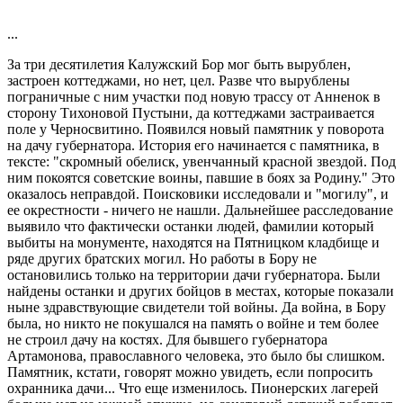
...
За три десятилетия Калужский Бор мог быть вырублен,
застроен коттеджами, но нет, цел. Разве что вырублены
пограничные с ним участки под новую трассу от Анненок в
сторону Тихоновой Пустыни, да коттеджами застраивается
поле у Черносвитино. Появился новый памятник у поворота
на дачу губернатора. История его начинается с памятника, в
тексте: "скромный обелиск, увенчанный красной звездой. Под
ним покоятся советские воины, павшие в боях за Родину." Это
оказалось неправдой. Поисковики исследовали и "могилу", и
ее окрестности - ничего не нашли. Дальнейшее расследование
выявило что фактически останки людей, фамилии который
выбиты на монументе, находятся на Пятницком кладбище и
ряде других братских могил. Но работы в Бору не
остановились только на территории дачи губернатора. Были
найдены останки и других бойцов в местах, которые показали
ныне здравствующие свидетели той войны. Да война, в Бору
была, но никто не покушался на память о войне и тем более
не строил дачу на костях. Для бывшего губернатора
Артамонова, православного человека, это было бы слишком.
Памятник, кстати, говорят можно увидеть, если попросить
охранника дачи... Что еще изменилось. Пионерских лагерей