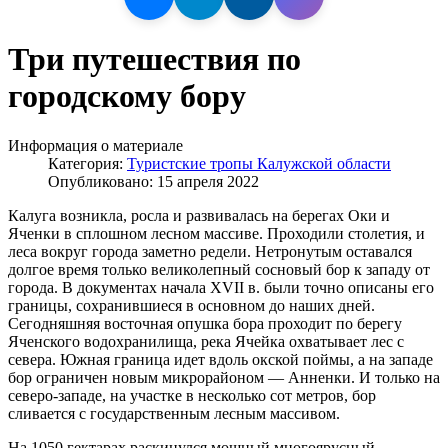
Три путешествия по
городскому бору
Информация о материале
Категория:
Туристские тропы Калужской области
Опубликовано: 15 апреля 2022
Калуга возникла, росла и развивалась на берегах Оки и
Яченки в сплошном лесном массиве. Проходили столетия, и
леса вокруг города заметно редели. Нетронутым оставался
долгое время только великолепный сосновый бор к западу от
города. В документах начала XVII в. были точно описаны его
границы, сохранившиеся в основном до наших дней.
Сегодняшняя восточная опушка бора проходит по берегу
Яченского водохранилища, река Ячейка охватывает лес с
севера. Южная граница идет вдоль окской поймы, а на западе
бор ограничен новым микрорайоном — Анненки. И только на
северо-западе, на участке в несколько сот метров, бор
сливается с государственным лесным массивом.
На 1050 гектарах раскинулся мощный многоярусный