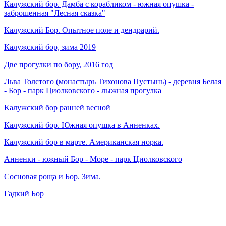
Калужский бор. Дамба с корабликом - южная опушка -
заброшенная "Лесная сказка"
Калужский Бор. Опытное поле и дендрарий.
Калужский бор, зима 2019
Две прогулки по бору, 2016 год
Льва Толстого (монастырь Тихонова Пустынь) - деревня Белая
- Бор - парк Циолковского - лыжная прогулка
Калужский бор ранней весной
Калужский бор. Южная опушка в Анненках.
Калужский бор в марте. Американская норка.
Анненки - южный Бор - Море - парк Циолковского
Сосновая роща и Бор. Зима.
Гадкий Бор