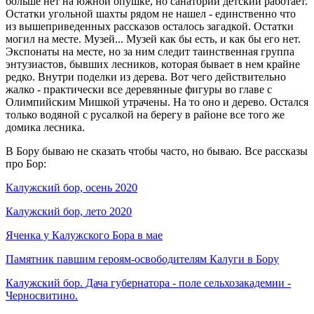
больше нет на южной опушке, но санаторий детский работает.
Остатки угольной шахты рядом не нашел - единственно что
из вышеприведенных рассказов осталось загадкой. Остатки
могил на месте. Музей... Музей как бы есть, и как бы его нет.
Экспонаты на месте, но за ним следит таинственная группа
энтузиастов, бывших лесников, которая бывает в нем крайне
редко. Внутри поделки из дерева. Вот чего действительно
жалко - практически все деревянные фигуры во главе с
Олимпийским Мишкой утрачены. На то оно и дерево. Остался
только водяной с русалкой на берегу в районе все того же
домика лесника.
В Бору бываю не сказать чтобы часто, но бываю. Все рассказы
про Бор:
Калужский бор, осень 2020
Калужский бор, лето 2020
Яченка у Калужского Бора в мае
Памятник павшим героям-освободителям Калуги в Бору
Калужский бор. Дача губернатора - поле сельхозакадемии -
Черносвитино.