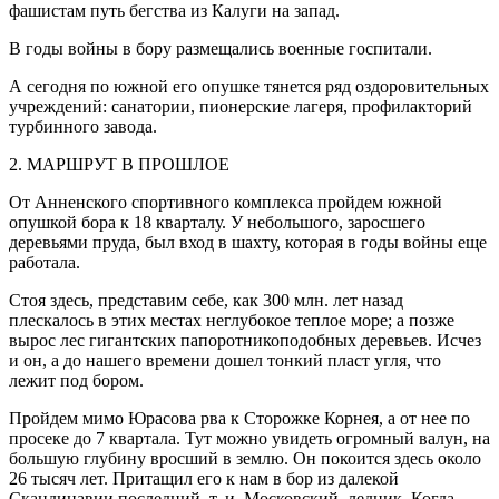
фашистам путь бегства из Калуги на запад.
В годы войны в бору размещались военные госпитали.
А сегодня по южной его опушке тянется ряд оздоровительных
учреждений: санатории, пионерские лагеря, профилакторий
турбинного завода.
2. МАРШРУТ В ПРОШЛОЕ
От Анненского спортивного комплекса пройдем южной
опушкой бора к 18 кварталу. У небольшого, заросшего
деревьями пруда, был вход в шахту, которая в годы войны еще
работала.
Стоя здесь, представим себе, как 300 млн. лет назад
плескалось в этих местах неглубокое теплое море; а позже
вырос лес гигантских папоротникоподобных деревьев. Исчез
и он, а до нашего времени дошел тонкий пласт угля, что
лежит под бором.
Пройдем мимо Юрасова рва к Сторожке Корнея, а от нее по
просеке до 7 квартала. Тут можно увидеть огромный валун, на
большую глубину вросший в землю. Он покоится здесь около
26 тысяч лет. Притащил его к нам в бор из далекой
Скандинавии последний, т. и. Московский, ледник. Когда