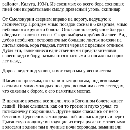
районе», Калуга, 1934). Из свозимых со всего бора сосновых
пней они вырабатывали смолу, древесный уголь, скипидар.
От Смолокурни свернем вправо на дорогу, ведущую к
лесничеству. Пройдем мимо посадок сосны в 6 квартале, мимо
небольшого круглого болота. Оно словно серебряное блюдо с
ободом из золотых сосен. Скоро выйдем к дубовой аллее. Вид
дубов необычен: остроконечные большие листья похожи на
листья клена, кора гладкая, почти черная с красным отливом.
Дубы эти, являющиеся единственными представителями
своего вида в бору, называются красными и посажены сорок
лет назад.
Дорога ведет под уклон, и вот скоро мы у лесничества.
Шагая по просекам, по старинным дорогам, под вековыми
соснами и мимо молодых посадок, вспомним о тех легендах,
что связаны с бором, о его памятных местах.
В прежние времена все знали, что в Богонном болоте живет
леший. Иные слышали, как он то грозно и глухо урчал, то
потихонечку похрюкивал. Другие даже спасались от него
бегством. Деревенская молодежь побаивалась ходить и через
Цыганскую лощину: выходящие из озера русалки с зелеными
волосами водили там в лунные ночи хороводы, заманивали