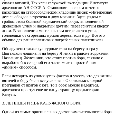
славян вятичей, Так член калужской экспедиции Института
археологии АН СССР А. Станюкович в своем отчете о
раскопках на старообрядческом кладбище писал: «Интересная
деталь обрядов встречена в двух могилах. Здесь рядом с
гробом стоял большой керамический сосуд, заполненный
древесным углем и накрытый другим, перевернутым кверху
дном. В заполнении могильных ям встречаются угли,
головешки от сгоревших кусков дерева, зола и др. Все это
обычно для раннеславянских погребальных памятников».
Обнаружены также культурные слои на берегу озера у
Цыганской лощины и на берегу Ячейки в районе водокачки.
Название д. Железники, что стоит против бора, связано с
выработкой в северной его части железа простейшим
«ямным» способом.
Если исходить из упомянутых фактов и учесть, что для жизни
вятичей в бору были все условия, а Ока являлась водной
преградой от врагов с юга, то в бору, можно надеяться,
археологи прочтут еще не одну страницу предыстории
Калуги,
3. ЛЕГЕНДЫ И ЯВЬ КАЛУЖСКОГО БОРА
Одной из самых оригинальных достопримечательностей бора