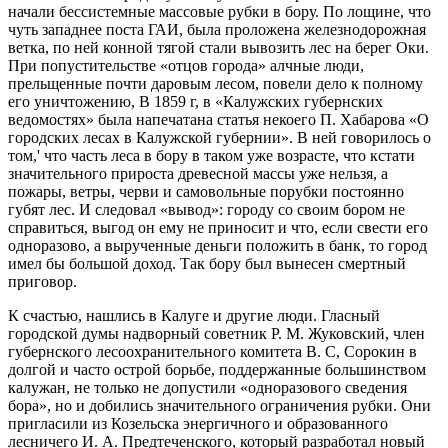
начали бессистемные массовые рубки в бору. По лощине, что
чуть западнее поста ГАИ, была проложена железнодорожная
ветка, по ней конной тягой стали вывозить лес на берег Оки.
При попустительстве «отцов города» алчные люди,
прельщенные почти даровым лесом, повели дело к полному
его уничтожению, В 1859 г, в «Калужских губернских
ведомостях» была напечатана статья некоего П. Хабарова «О
городских лесах в Калужской губернии». В ней говорилось о
том,' что часть леса в бору в таком уже возрасте, что кстати
значительного прироста древесной массы уже нельзя, а
пожары, ветры, черви и самовольные порубки постоянно
губят лес. И следовал «вывод»: городу со своим бором не
справиться, выгод он ему не приносит и что, если свести его
одноразово, а вырученные деньги положить в банк, то город
имел бы большой доход. Так бору был вынесен смертный
приговор.
К счастью, нашлись в Калуге и другие люди. Гласный
городской думы надворный советник Р. М. Жуковский, член
губернского лесоохранительного комитета В. С, Сорокин в
долгой и часто острой борьбе, поддержанные большинством
калужан, не только не допустили «одноразового сведения
бора», но и добились значительного ограничения рубки. Они
пригласили из Козельска энергичного и образованного
лесничего И. А. Предтеченского, который разработал новый