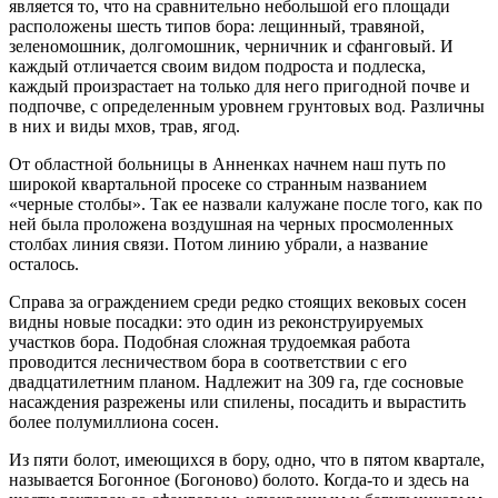
является то, что на сравнительно небольшой его площади
расположены шесть типов бора: лещинный, травяной,
зеленомошник, долгомошник, черничник и сфанговый. И
каждый отличается своим видом подроста и подлеска,
каждый произрастает на только для него пригодной почве и
подпочве, с определенным уровнем грунтовых вод. Различны
в них и виды мхов, трав, ягод.
От областной больницы в Анненках начнем наш путь по
широкой квартальной просеке со странным названием
«черные столбы». Так ее назвали калужане после того, как по
ней была проложена воздушная на черных просмоленных
столбах линия связи. Потом линию убрали, а название
осталось.
Справа за ограждением среди редко стоящих вековых сосен
видны новые посадки: это один из реконструируемых
участков бора. Подобная сложная трудоемкая работа
проводится лесничеством бора в соответствии с его
двадцатилетним планом. Надлежит на 309 га, где сосновые
насаждения разрежены или спилены, посадить и вырастить
более полумиллиона сосен.
Из пяти болот, имеющихся в бору, одно, что в пятом квартале,
называется Богонное (Богоново) болото. Когда-то и здесь на