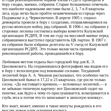
бору сходки, маевки, собрания. Старые большевики отмечали,
что наиболее надежными местами были 2, 3, 7 и 8 кварталы
леса, куда легко было пройти незамеченным из города через
Подзавалье и д. Черкосвитино. В апреле 1905 г. социал-
демократы провели в бору с солдатами, отправляющимися на
русско-японскую войну, ряд собраний. В 1906 г. на собрании у
сторожки лесника состоялись выборы комитета Калужской
организации РСДРП, В том же году на массовой маевке перед
собравшимися выступил представитель ЦК партии. В 1907 г.
на собрании были избраны делегаты на V съезд от Калужской
организации РСДРП. Это только малая часть примеров
революционной работы, проводившейся в бору.
Любимым местом отдыха был городской бор для К. Э.
Циолковского. На сохранившихся фотографиях мы видим его
в бору с велосипедом под вековыми соснами. Тогдашний
лесничий бора А. А. Чеканов рассказывал, что особенно часто
Циолковский бывал в 17,22 и 23 кварталах, где росли только
сосны. «До настоящего времени,— вспоминал лесничий,— я
не забываю типичную картину: вот Циолковский сидит на
пенечке, как будто к чему-то прислушивается, всматривается в
глубь леса и потом что-то записывает в записную книжку».
Кто знает, может, именно в такие минуты рождались в его
мыслях новые идеи освоения космоса.