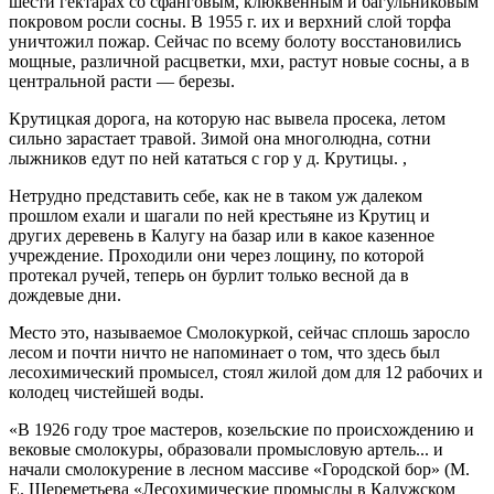
шести гектарах со сфанговым, клюквенным и багульниковым
покровом росли сосны. В 1955 г. их и верхний слой торфа
уничтожил пожар. Сейчас по всему болоту восстановились
мощные, различной расцветки, мхи, растут новые сосны, а в
центральной расти — березы.
Крутицкая дорога, на которую нас вывела просека, летом
сильно зарастает травой. Зимой она многолюдна, сотни
лыжников едут по ней кататься с гор у д. Крутицы. ,
Нетрудно представить себе, как не в таком уж далеком
прошлом ехали и шагали по ней крестьяне из Крутиц и
других деревень в Калугу на базар или в какое казенное
учреждение. Проходили они через лощину, по которой
протекал ручей, теперь он бурлит только весной да в
дождевые дни.
Место это, называемое Смолокуркой, сейчас сплошь заросло
лесом и почти ничто не напоминает о том, что здесь был
лесохимический промысел, стоял жилой дом для 12 рабочих и
колодец чистейшей воды.
«В 1926 году трое мастеров, козельские по происхождению и
вековые смолокуры, образовали промысловую артель... и
начали смолокурение в лесном массиве «Городской бор» (М.
Е. Шереметьева «Лесохимические промыслы в Калужском