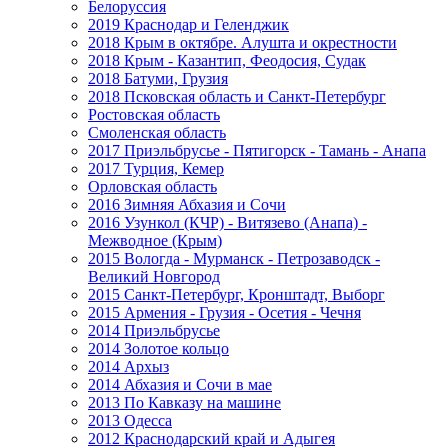
Белоруссия
2019 Краснодар и Геленджик
2018 Крым в октябре. Алушта и окрестности
2018 Крым - Казантип, Феодосия, Судак
2018 Батуми, Грузия
2018 Псковская область и Санкт-Петербург
Ростовская область
Смоленская область
2017 Приэльбрусье - Пятигорск - Тамань - Анапа
2017 Турция, Кемер
Орловская область
2016 Зимняя Абхазия и Сочи
2016 Узункол (КЧР) - Витязево (Анапа) -
Межводное (Крым)
2015 Вологда - Мурманск - Петрозаводск -
Великий Новгород
2015 Санкт-Петербург, Кронштадт, Выборг
2015 Армения - Грузия - Осетия - Чечня
2014 Приэльбрусье
2014 Золотое кольцо
2014 Архыз
2014 Абхазия и Сочи в мае
2013 По Кавказу на машине
2013 Одесса
2012 Краснодарский край и Адыгея