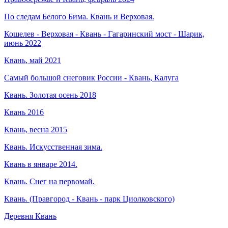
По следам Белого Бима.
Квань
и Верховая.
Кошелев - Верховая -
Квань
- Гагаринский мост - Шарик,
июнь 2022
Квань
, май 2021
Самый большой снеговик России -
Квань
, Калуга
Квань
. Золотая осень 2018
Квань 2016
Квань, весна 2015
Квань. Искусственная зима.
Квань в январе 2014.
Квань. Снег на первомай.
Квань. (Правгород - Квань - парк Циолковского)
Деревня
Квань