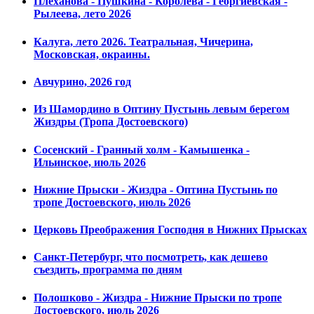
Плеханова - Пушкина - Королева - Георгиевская -
Рылеева, лето 2026
Калуга, лето 2026. Театральная, Чичерина,
Московская, окраины.
Авчурино, 2026 год
Из Шамордино в Оптину Пустынь левым берегом
Жиздры (Тропа Достоевского)
Сосенский - Гранный холм - Камышенка -
Ильинское, июль 2026
Нижние Прыски - Жиздра - Оптина Пустынь по
тропе Достоевского, июль 2026
Церковь Преображения Господня в Нижних Прысках
Санкт-Петербург, что посмотреть, как дешево
съездить, программа по дням
Полошково - Жиздра - Нижние Прыски по тропе
Достоевского, июль 2026