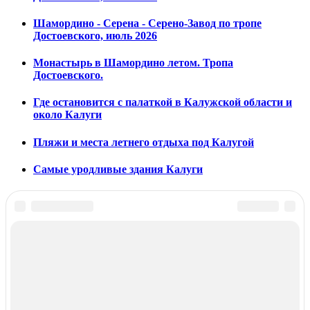
Шамордино - Серена - Серено-Завод по тропе
Достоевского, июль 2026
Монастырь в Шамордино летом. Тропа
Достоевского.
Где остановится с палаткой в Калужской области и
около Калуги
Пляжи и места летнего отдыха под Калугой
Самые уродливые здания Калуги