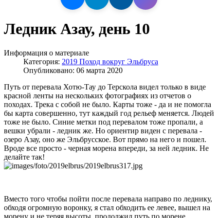
Ледник Азау, день 10
Информация о материале
Категория:
2019 Поход вокруг Эльбруса
Опубликовано: 06 марта 2020
Путь от перевала Хотю-Тау до Терскола видел только в виде
красной ленты на нескольких фотографиях из отчетов о
походах. Трека с собой не было. Карты тоже - да и не помогла
бы карта совершенно, тут каждый год рельеф меняется. Людей
тоже не было. Синие метки под перевалом тоже пропали, а
вешки убрали - ледник же. Но ориентир виден с перевала -
озеро Азау, оно же Эльбрусское. Вот прямо на него и пошел.
Вроде все просто - черная морена впереди, за ней ледник. Не
делайте так!
Вместо того чтобы пойти после перевала направо по леднику,
обходя огромную воронку, я стал обходить ее левее, вышел на
морену и не теряя высоты, продолжил путь по морене.