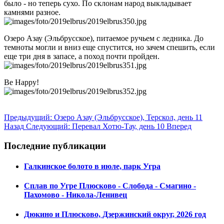
было - но теперь сухо. По склонам народ выкладывает
камнями разное.
Озеро Азау (Эльбрусское), питаемое ручьем с ледника. До
темноты могли и вниз еще спустится, но зачем спешить, если
еще три дня в запасе, а поход почти пройден.
Be Happy!
Предыдущий: Озеро Азау (Эльбрусское), Терскол, день 11
Назад
Следующий: Перевал Хотю-Тау, день 10
Вперед
Последние публикации
Галкинское болото в июле, парк Угра
Сплав по Угре Плюсково - Слобода - Смагино -
Пахомово - Никола-Ленивец
Дюкино и Плюсково, Дзержинский округ, 2026 год