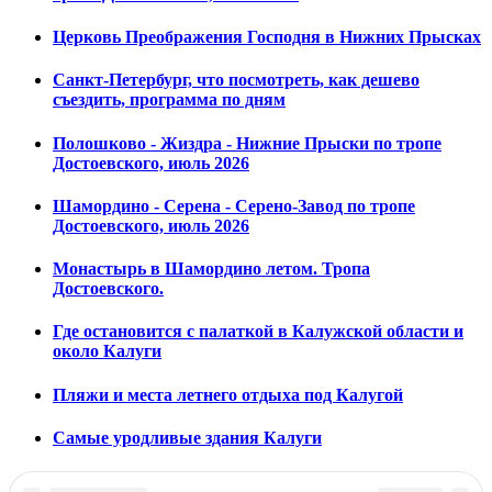
Церковь Преображения Господня в Нижних Прысках
Санкт-Петербург, что посмотреть, как дешево
съездить, программа по дням
Полошково - Жиздра - Нижние Прыски по тропе
Достоевского, июль 2026
Шамордино - Серена - Серено-Завод по тропе
Достоевского, июль 2026
Монастырь в Шамордино летом. Тропа
Достоевского.
Где остановится с палаткой в Калужской области и
около Калуги
Пляжи и места летнего отдыха под Калугой
Самые уродливые здания Калуги