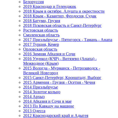
Белоруссия
2019 Краснодар и Геленджик
2018 Крым в октябре. Алушта и окрестности
2018 Крым - Казантип, Феодосия, Судак
2018 Батуми, Грузия
2018 Псковская область и Санкт-Петербург
Ростовская область
Смоленская область
2017 Приэльбрусье - Пятигорск - Тамань - Анапа
2017 Турция, Кемер
Орловская область
2016 Зимняя Абхазия и Сочи
2016 Узункол (КЧР) - Витязево (Анапа) -
Межводное (Крым)
2015 Вологда - Мурманск - Петрозаводск -
Великий Новгород
2015 Санкт-Петербург, Кронштадт, Выборг
2015 Армения - Грузия - Осетия - Чечня
2014 Приэльбрусье
2014 Золотое кольцо
2014 Архыз
2014 Абхазия и Сочи в мае
2013 По Кавказу на машине
2013 Одесса
2012 Краснодарский край и Адыгея