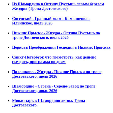
Из Шамордино в Оптину Пустынь левым берегом
Жиздры (Тропа Достоевского)
Сосенский - Гранный холм - Камышенка -
Ильинское, июль 2026
Нижние Прыски - Жиздра - Оптина Пустынь по
тропе Достоевского, июль 2026
Церковь Преображения Господня в Нижних Прысках
Санкт-Петербург, что посмотреть, как дешево
съездить, программа по дням
Полошково - Жиздра - Нижние Прыски по тропе
Достоевского, июль 2026
Шамордино - Серена - Серено-Завод по тропе
Достоевского, июль 2026
Монастырь в Шамордино летом. Тропа
Достоевского.