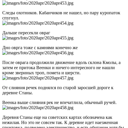
Следы охотников. Кабанчиков не нашел, но пару куропаток
спугнул.
Дальше пересекли овраг
Дно оврга тоже с камнями конечно же
После оврага продолжили движение вдоль склона Кмолы, а
затем ее притока Веенки и ничего интересного не нашли
кроме звериных троп, помета и шерсти.
От слияния речек поднялся по старой заросшей дороге к
деревне Станы.
Веенка выше слияния рек не впечатлила, обычный ручей.
Деревня Станы еще на советских картах обозначена как
нежилая. Но это не совсем так. К деревне идет наезженная
грунтовка, подведено электричество, и есть обитание хотя бы