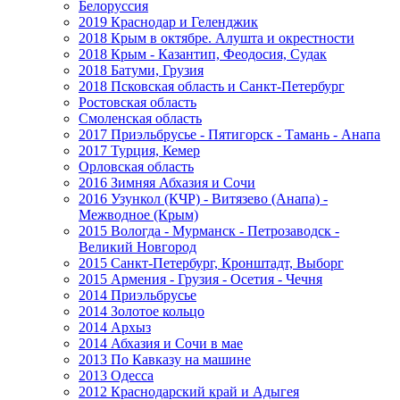
Белоруссия
2019 Краснодар и Геленджик
2018 Крым в октябре. Алушта и окрестности
2018 Крым - Казантип, Феодосия, Судак
2018 Батуми, Грузия
2018 Псковская область и Санкт-Петербург
Ростовская область
Смоленская область
2017 Приэльбрусье - Пятигорск - Тамань - Анапа
2017 Турция, Кемер
Орловская область
2016 Зимняя Абхазия и Сочи
2016 Узункол (КЧР) - Витязево (Анапа) -
Межводное (Крым)
2015 Вологда - Мурманск - Петрозаводск -
Великий Новгород
2015 Санкт-Петербург, Кронштадт, Выборг
2015 Армения - Грузия - Осетия - Чечня
2014 Приэльбрусье
2014 Золотое кольцо
2014 Архыз
2014 Абхазия и Сочи в мае
2013 По Кавказу на машине
2013 Одесса
2012 Краснодарский край и Адыгея