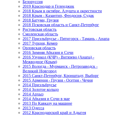
Белоруссия
2019 Краснодар и Геленджик
2018 Крым в октябре. Алушта и окрестности
2018 Крым - Казантип, Феодосия, Судак
2018 Батуми, Грузия
2018 Псковская область и Санкт-Петербург
Ростовская область
Смоленская область
2017 Приэльбрусье - Пятигорск - Тамань - Анапа
2017 Турция, Кемер
Орловская область
2016 Зимняя Абхазия и Сочи
2016 Узункол (КЧР) - Витязево (Анапа) -
Межводное (Крым)
2015 Вологда - Мурманск - Петрозаводск -
Великий Новгород
2015 Санкт-Петербург, Кронштадт, Выборг
2015 Армения - Грузия - Осетия - Чечня
2014 Приэльбрусье
2014 Золотое кольцо
2014 Архыз
2014 Абхазия и Сочи в мае
2013 По Кавказу на машине
2013 Одесса
2012 Краснодарский край и Адыгея