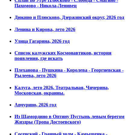
Сплав по Угре Плюсково - Слобода - Смагино -
Пахомово - Никола-Ленивец
Дюкино и Плюсково, Дзержинский округ, 2026 год
Ленина и Кирова, лето 2026
Улица Гагарина, 2026 год
Список калужских Космонавтиков, история
появления, где искать
Плеханова - Пушкина - Королева - Георгиевская -
Рылеева, лето 2026
Калуга, лето 2026. Театральная, Чичерина,
Московская, окраины.
Авчурино, 2026 год
Из Шамордино в Оптину Пустынь левым берегом
Жиздры (Тропа Достоевского)
Сосенский - Гранный холм - Камышенка -