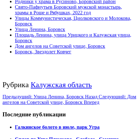
Родники у храма в Русиново, Боровский район
Свято-Пафнутьев Боровский мужской монастырь,
храмы в Роще и Рябушках, 2022 год
Улицы Коммунистическая, Циолковского и Молокова,
Боровск
Улица Ленина, Боровск
Площадь Ленина, улица Урицкого и Калужская улица,
Боровск
Дом ангелов на Советской улице, Боровск
Боровск, Звездолет Ковчег
Рубрика
Калужская область
Предыдущий: Улица Ленина, Боровск
Назад
Следующий: Дом
ангелов на Советской улице, Боровск
Вперед
Последние публикации
Галкинское болото в июле, парк Угра