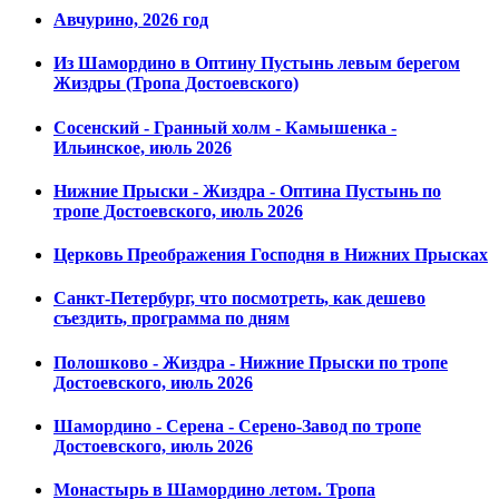
Авчурино, 2026 год
Из Шамордино в Оптину Пустынь левым берегом
Жиздры (Тропа Достоевского)
Сосенский - Гранный холм - Камышенка -
Ильинское, июль 2026
Нижние Прыски - Жиздра - Оптина Пустынь по
тропе Достоевского, июль 2026
Церковь Преображения Господня в Нижних Прысках
Санкт-Петербург, что посмотреть, как дешево
съездить, программа по дням
Полошково - Жиздра - Нижние Прыски по тропе
Достоевского, июль 2026
Шамордино - Серена - Серено-Завод по тропе
Достоевского, июль 2026
Монастырь в Шамордино летом. Тропа