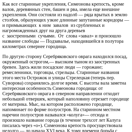
Как все старинные укрепления, Симеонова крепость, кроме
валов, деревянных стен, башен и рва, имела еще внешние
укрепления. Они состояли из надолб — ряда врытых в землю
столбов, образующих узкие длинные запутанные коридоры —
и примыкающих к ним завалов из срубленных и
нагроможденных друг на друга деревьев
с заостренными сучьями. От слова «завал» и произошло
название слободы — Подзавалье, находившейся в полутора
километрах севернее городища.
По другую сторону Серебряковского оврага находился посад,
окруженный острогом,— высоким тыном из заостренных
бревен. Здесь жили посадские люди — горожане;
ремесленники, торговцы, стрельцы. Старинные названия
этого места Острожок и улицы Стрелецкая (теперь пер.
Суворова) сохранялись долгое время. С высоты вала заметна
интересная особенность Симеонова городища: от
Серебряковского оврага в северном направлении отходит
небольшой отвершек, который наполовину отрезает городище
от материка. Мыс, на котором расположено городище,
напоминает по форме полуостров. На старинном местном
наречии полуостров назывался «колуга»— отсюда и
произошло название города (в течение трехсот лет Калуга
писалась через «о»). Симеонова крепость просуществовала
недолго — до начала XVI века. К тому времени борьба с