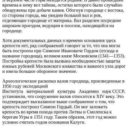
времена к нему вел тайник, остатки которого были случайно
обнаружены при добыче камня. Обогнув городище с востока,
со стороны города, мы увидим большой вал и ров,
отделяющие городище от материка. Вал разделен посредине
широким проездом, ведущим в поселок, находящийся на
городище.
Хотя документальных данных о времени основания здесь
крепости нет, ряд соображений говорит за то, что она могла
быть построена при Симеоне Ивановиче Гордом (отсюда и
название городища), великом князе Московском (1341—1353).
Постройка крепости была вызвана необходимостью защиты
южных рубежей Московского княжества и важного узла дорог
и имела большое оборонное значение.
Археологические раскопки валов городища, произведенные в
1956 году экспедицией
Института материальной культуры Академии наук СССР,
установили, что сооружение валов относится к XIV веку. Это
подтверждает высказанное выше соображение о том, что
крепость построил Симеон Гордый. Он мог заложить
крепость во время похода против Литвы и Смоленска к
берегам Угры в 1351 году. Таким образом, этот год можно
условно считать годом основания Калуги.