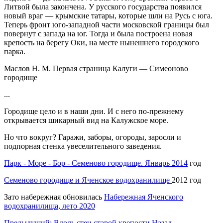
Литвой была закончена. У русского государства появился
новый враг — крымские татары, которые шли на Русь с юга.
Теперь фронт юго-западной части московской границы был
повернут с запада на юг. Тогда и была построена новая
крепость на берегу Оки, на месте нынешнего городского
парка.
Маслов Н. М. Первая страница Калуги — Симеоново
городище
...
Городище цело и в наши дни. И с него по-прежнему
открывается шикарный вид на Калужское море.
Но что вокруг? Гаражи, заборы, огороды, заросли и
подпорная стенка увеселительного заведения.
Парк - Море - Бор -
Семеново
городище
. Январь 2014
год
Семеново
городище
и Яченское водохранилище
2012 год
Зато набережная обновилась
Набережная Яченского
водохранилища, лето 2020
Предыдущий: Вдоль стен старой крепости
Назад