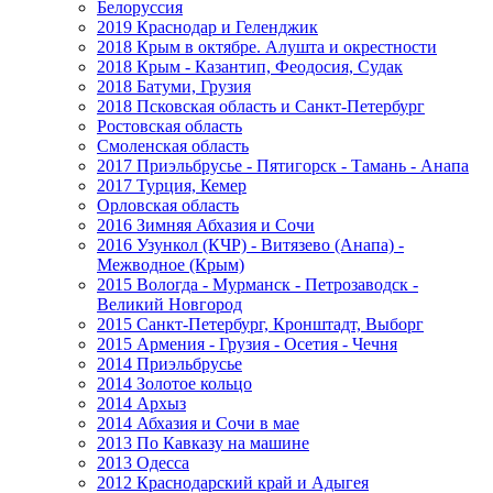
Белоруссия
2019 Краснодар и Геленджик
2018 Крым в октябре. Алушта и окрестности
2018 Крым - Казантип, Феодосия, Судак
2018 Батуми, Грузия
2018 Псковская область и Санкт-Петербург
Ростовская область
Смоленская область
2017 Приэльбрусье - Пятигорск - Тамань - Анапа
2017 Турция, Кемер
Орловская область
2016 Зимняя Абхазия и Сочи
2016 Узункол (КЧР) - Витязево (Анапа) -
Межводное (Крым)
2015 Вологда - Мурманск - Петрозаводск -
Великий Новгород
2015 Санкт-Петербург, Кронштадт, Выборг
2015 Армения - Грузия - Осетия - Чечня
2014 Приэльбрусье
2014 Золотое кольцо
2014 Архыз
2014 Абхазия и Сочи в мае
2013 По Кавказу на машине
2013 Одесса
2012 Краснодарский край и Адыгея