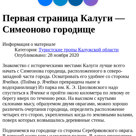
Первая страница Калуги —
Симеоново городище
Информация о материале
Категория:
Туристские тропы Калужской области
Опубликовано: 28 ноября 2020
Знакомство с историческими местами Калуги лучше всего
начать с Симеонова городища, расположенного в северо-
западной части города. Осматривать его удобнее со стороны
Ячейки. (Пойма р. Ячейки превращена ныне в
водохранилище) Из парка им. К. Э. Циолковского надо
спуститься к Яченке и пройти около километра по левому ее
берегу вверх по течению реки. На высоком с крутыми
склонами мысу, образуемом двумя оврагами, можно хорошо
различить очертания городища, определить расположение
четырех его сторон, укрепленных когда-то земляными валами,
поверх которых возвышались деревянные стены.
Поднимемся на городище со стороны Серебряковского оврага.
В верхней части горы находится родник. В давно прошедшие